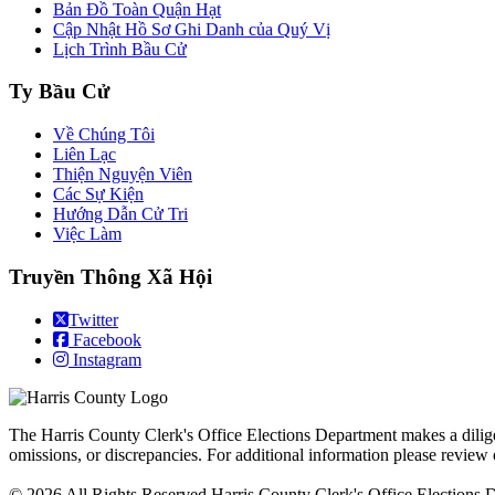
Bản Đồ Toàn Quận Hạt
Cập Nhật Hồ Sơ Ghi Danh của Quý Vị
Lịch Trình Bầu Cử
Ty Bầu Cử
Về Chúng Tôi
Liên Lạc
Thiện Nguyện Viên
Các Sự Kiện
Hướng Dẫn Cử Tri
Việc Làm
Truyền Thông Xã Hội
Twitter
Facebook
Instagram
The Harris County Clerk's Office Elections Department makes a diligent 
omissions, or discrepancies. For additional information please review
© 2026 All Rights Reserved Harris County Clerk's Office Elections 