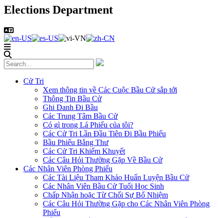
Elections Department
Cử Tri
Xem thông tin về Các Cuộc Bầu Cử sắp tới
Thông Tin Bầu Cử
Ghi Danh Đi Bầu
Các Trung Tâm Bầu Cử
Có gì trong Lá Phiếu của tôi?
Các Cử Tri Lần Đầu Tiên Đi Bầu Phiếu
Bầu Phiếu Bằng Thư
Các Cử Tri Khiếm Khuyết
Các Câu Hỏi Thường Gặp Về Bầu Cử
Các Nhân Viên Phòng Phiếu
Các Tài Liệu Tham Khảo Huấn Luyện Bầu Cử
Các Nhân Viên Bầu Cử Tuổi Học Sinh
Chấp Nhận hoặc Từ Chối Sự Bổ Nhiệm
Các Câu Hỏi Thường Gặp cho Các Nhân Viên Phòng
Phiếu