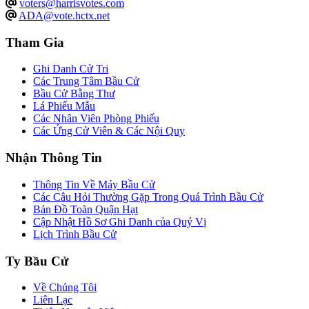
voters@harrisvotes.com
ADA@vote.hctx.net
Tham Gia
Ghi Danh Cử Tri
Các Trung Tâm Bầu Cử
Bầu Cử Bằng Thư
Lá Phiếu Mẫu
Các Nhân Viên Phòng Phiếu
Các Ứng Cử Viên & Các Nội Quy
Nhận Thông Tin
Thông Tin Về Máy Bầu Cử
Các Câu Hỏi Thường Gặp Trong Quá Trình Bầu Cử
Bản Đồ Toàn Quận Hạt
Cập Nhật Hồ Sơ Ghi Danh của Quý Vị
Lịch Trình Bầu Cử
Ty Bầu Cử
Về Chúng Tôi
Liên Lạc