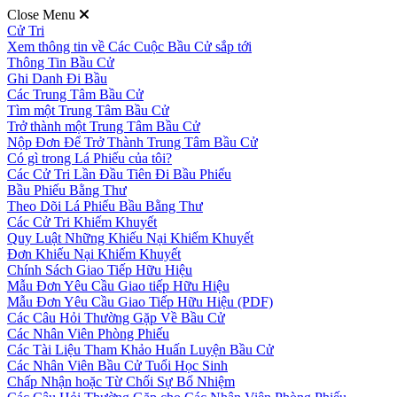
Close Menu
Cử Tri
Xem thông tin về Các Cuộc Bầu Cử sắp tới
Thông Tin Bầu Cử
Ghi Danh Đi Bầu
Các Trung Tâm Bầu Cử
Tìm một Trung Tâm Bầu Cử
Trở thành một Trung Tâm Bầu Cử
Nộp Đơn Để Trở Thành Trung Tâm Bầu Cử
Có gì trong Lá Phiếu của tôi?
Các Cử Tri Lần Đầu Tiên Đi Bầu Phiếu
Bầu Phiếu Bằng Thư
Theo Dõi Lá Phiếu Bầu Bằng Thư
Các Cử Tri Khiếm Khuyết
Quy Luật Những Khiếu Nại Khiếm Khuyết
Đơn Khiếu Nại Khiếm Khuyết
Chính Sách Giao Tiếp Hữu Hiệu
Mẫu Đơn Yêu Cầu Giao tiếp Hữu Hiệu
Mẫu Đơn Yêu Cầu Giao Tiếp Hữu Hiệu (PDF)
Các Câu Hỏi Thường Gặp Về Bầu Cử
Các Nhân Viên Phòng Phiếu
Các Tài Liệu Tham Khảo Huấn Luyện Bầu Cử
Các Nhân Viên Bầu Cử Tuổi Học Sinh
Chấp Nhận hoặc Từ Chối Sự Bổ Nhiệm