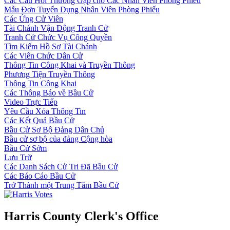
Các Câu Hỏi Thường Gặp cho Các Nhân Viên Phòng Phiếu
Mẫu Đơn Tuyển Dụng Nhân Viên Phòng Phiếu
Các Ứng Cử Viên
Tài Chánh Vận Động Tranh Cử
Tranh Cử Chức Vụ Công Quyền
Tìm Kiếm Hồ Sơ Tài Chánh
Các Viên Chức Dân Cử
Thông Tin Công Khai và Truyền Thông
Phương Tiện Truyền Thông
Thông Tin Công Khai
Các Thông Báo về Bầu Cử
Video Trực Tiếp
Yêu Cầu Xóa Thông Tin
Các Kết Quả Bầu Cử
Bầu Cử Sơ Bộ Đảng Dân Chủ
Bầu cử sơ bộ của đảng Cộng hòa
Bầu Cử Sớm
Lưu Trữ
Các Danh Sách Cử Tri Đã Bầu Cử
Các Báo Cáo Bầu Cử
Trở Thành một Trung Tâm Bầu Cử
Harris County Clerk's Office