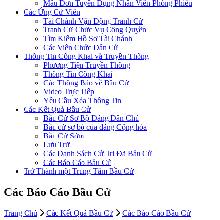
Mẫu Đơn Tuyển Dụng Nhân Viên Phòng Phiếu
Các Ứng Cử Viên
Tài Chánh Vận Động Tranh Cử
Tranh Cử Chức Vụ Công Quyền
Tìm Kiếm Hồ Sơ Tài Chánh
Các Viên Chức Dân Cử
Thông Tin Công Khai và Truyền Thông
Phương Tiện Truyền Thông
Thông Tin Công Khai
Các Thông Báo về Bầu Cử
Video Trực Tiếp
Yêu Cầu Xóa Thông Tin
Các Kết Quả Bầu Cử
Bầu Cử Sơ Bộ Đảng Dân Chủ
Bầu cử sơ bộ của đảng Cộng hòa
Bầu Cử Sớm
Lưu Trữ
Các Danh Sách Cử Tri Đã Bầu Cử
Các Báo Cáo Bầu Cử
Trở Thành một Trung Tâm Bầu Cử
Các Báo Cáo Bầu Cử
Trang Chủ
Các Kết Quả Bầu Cử
Các Báo Cáo Bầu Cử