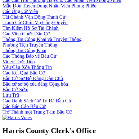
Các Câu Hỏi Thường Gặp cho Các Nhân Viên Phòng Phiếu
Mẫu Đơn Tuyển Dụng Nhân Viên Phòng Phiếu
Các Ứng Cử Viên
Tài Chánh Vận Động Tranh Cử
Tranh Cử Chức Vụ Công Quyền
Tìm Kiếm Hồ Sơ Tài Chánh
Các Viên Chức Dân Cử
Thông Tin Công Khai và Truyền Thông
Phương Tiện Truyền Thông
Thông Tin Công Khai
Các Thông Báo về Bầu Cử
Video Trực Tiếp
Yêu Cầu Xóa Thông Tin
Các Kết Quả Bầu Cử
Bầu Cử Sơ Bộ Đảng Dân Chủ
Bầu cử sơ bộ của đảng Cộng hòa
Bầu Cử Sớm
Lưu Trữ
Các Danh Sách Cử Tri Đã Bầu Cử
Các Báo Cáo Bầu Cử
Trở Thành một Trung Tâm Bầu Cử
Harris County Clerk's Office