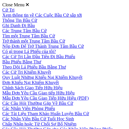
Close Menu
Cử Tri
Xem thông tin về Các Cuộc Bầu Cử sắp tới
Thông Tin Bầu Cử
Ghi Danh Đi Bầu
Các Trung Tâm Bầu Cử
Tìm một Trung Tâm Bầu Cử
Trở thành một Trung Tâm Bầu Cử
Nộp Đơn Để Trở Thành Trung Tâm Bầu Cử
Có gì trong Lá Phiếu của tôi?
Các Cử Tri Lần Đầu Tiên Đi Bầu Phiếu
Bầu Phiếu Bằng Thư
Theo Dõi Lá Phiếu Bầu Bằng Thư
Các Cử Tri Khiếm Khuyết
Quy Luật Những Khiếu Nại Khiếm Khuyết
Đơn Khiếu Nại Khiếm Khuyết
Chính Sách Giao Tiếp Hữu Hiệu
Mẫu Đơn Yêu Cầu Giao tiếp Hữu Hiệu
Mẫu Đơn Yêu Cầu Giao Tiếp Hữu Hiệu (PDF)
Các Câu Hỏi Thường Gặp Về Bầu Cử
Các Nhân Viên Phòng Phiếu
Các Tài Liệu Tham Khảo Huấn Luyện Bầu Cử
Các Nhân Viên Bầu Cử Tuổi Học Sinh
Chấp Nhận hoặc Từ Chối Sự Bổ Nhiệm