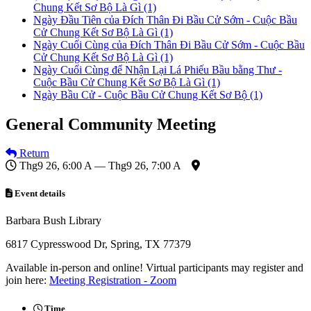
Chung Kết Sơ Bộ Là Gì
(1)
Ngày Đầu Tiên của Đích Thân Đi Bầu Cử Sớm - Cuộc Bầu
Cử Chung Kết Sơ Bộ Là Gì
(1)
Ngày Cuối Cùng của Đích Thân Đi Bầu Cử Sớm - Cuộc Bầu
Cử Chung Kết Sơ Bộ Là Gì
(1)
Ngày Cuối Cùng để Nhận Lại Lá Phiếu Bầu bằng Thư -
Cuộc Bầu Cử Chung Kết Sơ Bộ Là Gì
(1)
Ngày Bầu Cử - Cuộc Bầu Cử Chung Kết Sơ Bộ
(1)
General Community Meeting
Return
Thg9 26, 6:00 A — Thg9 26, 7:00 A
Event details
Barbara Bush Library
6817 Cypresswood Dr, Spring, TX 77379
Available in-person and online! Virtual participants may register and
join here:
Meeting Registration - Zoom
Time