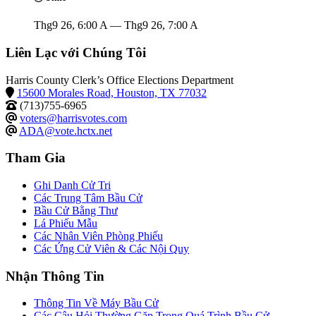
Thg9 26, 6:00 A — Thg9 26, 7:00 A
Liên Lạc với Chúng Tôi
Harris County Clerk’s Office Elections Department
15600 Morales Road, Houston, TX 77032
(713)755-6965
voters@harrisvotes.com
ADA@vote.hctx.net
Tham Gia
Ghi Danh Cử Tri
Các Trung Tâm Bầu Cử
Bầu Cử Bằng Thư
Lá Phiếu Mẫu
Các Nhân Viên Phòng Phiếu
Các Ứng Cử Viên & Các Nội Quy
Nhận Thông Tin
Thông Tin Về Máy Bầu Cử
Các Câu Hỏi Thường Gặp Trong Quá Trình Bầu Cử