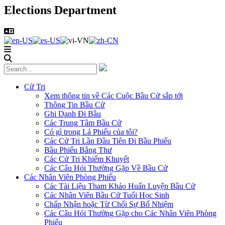
Elections Department
Cử Tri
Xem thông tin về Các Cuộc Bầu Cử sắp tới
Thông Tin Bầu Cử
Ghi Danh Đi Bầu
Các Trung Tâm Bầu Cử
Có gì trong Lá Phiếu của tôi?
Các Cử Tri Lần Đầu Tiên Đi Bầu Phiếu
Bầu Phiếu Bằng Thư
Các Cử Tri Khiếm Khuyết
Các Câu Hỏi Thường Gặp Về Bầu Cử
Các Nhân Viên Phòng Phiếu
Các Tài Liệu Tham Khảo Huấn Luyện Bầu Cử
Các Nhân Viên Bầu Cử Tuổi Học Sinh
Chấp Nhận hoặc Từ Chối Sự Bổ Nhiệm
Các Câu Hỏi Thường Gặp cho Các Nhân Viên Phòng
Phiếu