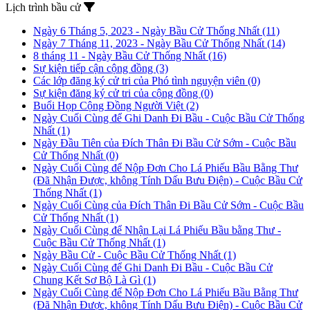
Lịch trình bầu cử
Ngày 6 Tháng 5, 2023 - Ngày Bầu Cử Thống Nhất
(11)
Ngày 7 Tháng 11, 2023 - Ngày Bầu Cử Thống Nhất
(14)
8 tháng 11 - Ngày Bầu Cử Thống Nhất
(16)
Sự kiện tiếp cận cộng đồng
(3)
Các lớp đăng ký cử tri của Phó tình nguyện viên
(0)
Sự kiện đăng ký cử tri của cộng đồng
(0)
Buổi Họp Cộng Đồng Người Việt
(2)
Ngày Cuối Cùng để Ghi Danh Đi Bầu - Cuộc Bầu Cử Thống
Nhất
(1)
Ngày Đầu Tiên của Đích Thân Đi Bầu Cử Sớm - Cuộc Bầu
Cử Thống Nhất
(0)
Ngày Cuối Cùng để Nộp Đơn Cho Lá Phiếu Bầu Bằng Thư
(Đã Nhận Được, không Tính Dấu Bưu Điện) - Cuộc Bầu Cử
Thống Nhất
(1)
Ngày Cuối Cùng của Đích Thân Đi Bầu Cử Sớm - Cuộc Bầu
Cử Thống Nhất
(1)
Ngày Cuối Cùng để Nhận Lại Lá Phiếu Bầu bằng Thư -
Cuộc Bầu Cử Thống Nhất
(1)
Ngày Bầu Cử - Cuộc Bầu Cử Thống Nhất
(1)
Ngày Cuối Cùng để Ghi Danh Đi Bầu - Cuộc Bầu Cử
Chung Kết Sơ Bộ Là Gì
(1)
Ngày Cuối Cùng để Nộp Đơn Cho Lá Phiếu Bầu Bằng Thư
(Đã Nhận Được, không Tính Dấu Bưu Điện) - Cuộc Bầu Cử