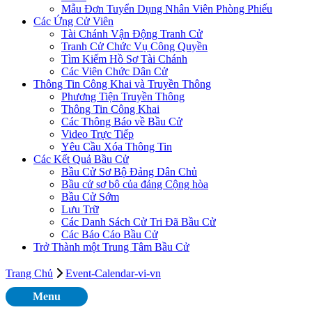
Mẫu Đơn Tuyển Dụng Nhân Viên Phòng Phiếu
Các Ứng Cử Viên
Tài Chánh Vận Động Tranh Cử
Tranh Cử Chức Vụ Công Quyền
Tìm Kiếm Hồ Sơ Tài Chánh
Các Viên Chức Dân Cử
Thông Tin Công Khai và Truyền Thông
Phương Tiện Truyền Thông
Thông Tin Công Khai
Các Thông Báo về Bầu Cử
Video Trực Tiếp
Yêu Cầu Xóa Thông Tin
Các Kết Quả Bầu Cử
Bầu Cử Sơ Bộ Đảng Dân Chủ
Bầu cử sơ bộ của đảng Cộng hòa
Bầu Cử Sớm
Lưu Trữ
Các Danh Sách Cử Tri Đã Bầu Cử
Các Báo Cáo Bầu Cử
Trở Thành một Trung Tâm Bầu Cử
Trang Chủ
Event-Calendar-vi-vn
Menu