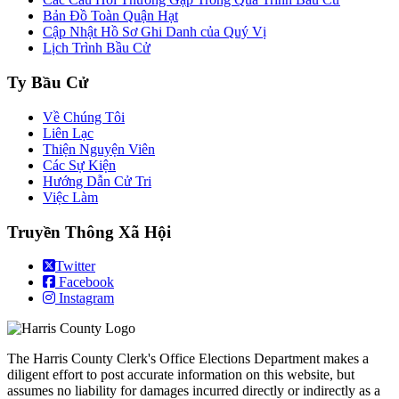
Bản Đồ Toàn Quận Hạt
Cập Nhật Hồ Sơ Ghi Danh của Quý Vị
Lịch Trình Bầu Cử
Ty Bầu Cử
Về Chúng Tôi
Liên Lạc
Thiện Nguyện Viên
Các Sự Kiện
Hướng Dẫn Cử Tri
Việc Làm
Truyền Thông Xã Hội
Twitter
Facebook
Instagram
The Harris County Clerk's Office Elections Department makes a
diligent effort to post accurate information on this website, but
assumes no liability for damages incurred directly or indirectly as a