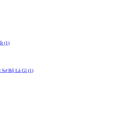
ất
(1)
t Sơ Bộ Là Gì
(1)