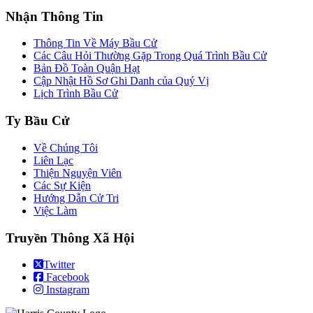
Nhận Thông Tin
Thông Tin Về Máy Bầu Cử
Các Câu Hỏi Thường Gặp Trong Quá Trình Bầu Cử
Bản Đồ Toàn Quận Hạt
Cập Nhật Hồ Sơ Ghi Danh của Quý Vị
Lịch Trình Bầu Cử
Ty Bầu Cử
Về Chúng Tôi
Liên Lạc
Thiện Nguyện Viên
Các Sự Kiện
Hướng Dẫn Cử Tri
Việc Làm
Truyền Thông Xã Hội
Twitter
Facebook
Instagram