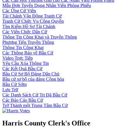
Các Câu Hỏi Thường Gặp cho Các Nhân Viên Phòng Phiếu
Mẫu Đơn Tuyển Dụng Nhân Viên Phòng Phiếu
Các Ứng Cử Viên
Tài Chánh Vận Động Tranh Cử
Tranh Cử Chức Vụ Công Quyền
Tìm Kiếm Hồ Sơ Tài Chánh
Các Viên Chức Dân Cử
Thông Tin Công Khai và Truyền Thông
Phương Tiện Truyền Thông
Thông Tin Công Khai
Các Thông Báo về Bầu Cử
Video Trực Tiếp
Yêu Cầu Xóa Thông Tin
Các Kết Quả Bầu Cử
Bầu Cử Sơ Bộ Đảng Dân Chủ
Bầu cử sơ bộ của đảng Cộng hòa
Bầu Cử Sớm
Lưu Trữ
Các Danh Sách Cử Tri Đã Bầu Cử
Các Báo Cáo Bầu Cử
Trở Thành một Trung Tâm Bầu Cử
Harris County Clerk's Office