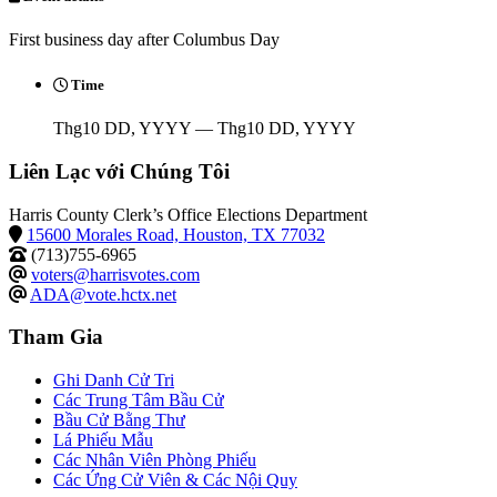
First business day after Columbus Day
Time
Thg10 DD, YYYY — Thg10 DD, YYYY
Liên Lạc với Chúng Tôi
Harris County Clerk’s Office Elections Department
15600 Morales Road, Houston, TX 77032
(713)755-6965
voters@harrisvotes.com
ADA@vote.hctx.net
Tham Gia
Ghi Danh Cử Tri
Các Trung Tâm Bầu Cử
Bầu Cử Bằng Thư
Lá Phiếu Mẫu
Các Nhân Viên Phòng Phiếu
Các Ứng Cử Viên & Các Nội Quy