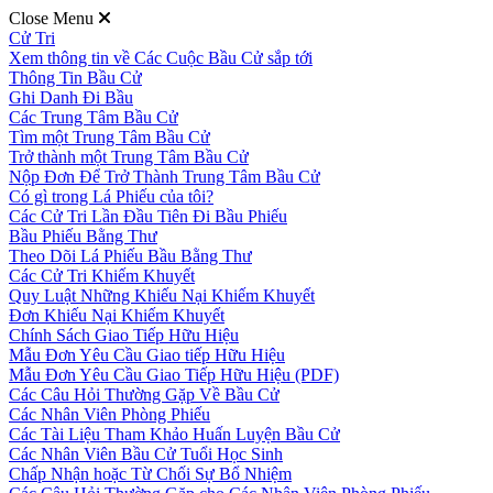
Close Menu
Cử Tri
Xem thông tin về Các Cuộc Bầu Cử sắp tới
Thông Tin Bầu Cử
Ghi Danh Đi Bầu
Các Trung Tâm Bầu Cử
Tìm một Trung Tâm Bầu Cử
Trở thành một Trung Tâm Bầu Cử
Nộp Đơn Để Trở Thành Trung Tâm Bầu Cử
Có gì trong Lá Phiếu của tôi?
Các Cử Tri Lần Đầu Tiên Đi Bầu Phiếu
Bầu Phiếu Bằng Thư
Theo Dõi Lá Phiếu Bầu Bằng Thư
Các Cử Tri Khiếm Khuyết
Quy Luật Những Khiếu Nại Khiếm Khuyết
Đơn Khiếu Nại Khiếm Khuyết
Chính Sách Giao Tiếp Hữu Hiệu
Mẫu Đơn Yêu Cầu Giao tiếp Hữu Hiệu
Mẫu Đơn Yêu Cầu Giao Tiếp Hữu Hiệu (PDF)
Các Câu Hỏi Thường Gặp Về Bầu Cử
Các Nhân Viên Phòng Phiếu
Các Tài Liệu Tham Khảo Huấn Luyện Bầu Cử
Các Nhân Viên Bầu Cử Tuổi Học Sinh
Chấp Nhận hoặc Từ Chối Sự Bổ Nhiệm