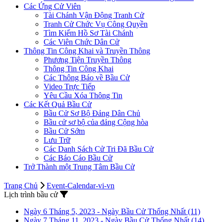
Các Ứng Cử Viên
Tài Chánh Vận Động Tranh Cử
Tranh Cử Chức Vụ Công Quyền
Tìm Kiếm Hồ Sơ Tài Chánh
Các Viên Chức Dân Cử
Thông Tin Công Khai và Truyền Thông
Phương Tiện Truyền Thông
Thông Tin Công Khai
Các Thông Báo về Bầu Cử
Video Trực Tiếp
Yêu Cầu Xóa Thông Tin
Các Kết Quả Bầu Cử
Bầu Cử Sơ Bộ Đảng Dân Chủ
Bầu cử sơ bộ của đảng Cộng hòa
Bầu Cử Sớm
Lưu Trữ
Các Danh Sách Cử Tri Đã Bầu Cử
Các Báo Cáo Bầu Cử
Trở Thành một Trung Tâm Bầu Cử
Trang Chủ
Event-Calendar-vi-vn
Lịch trình bầu cử
Ngày 6 Tháng 5, 2023 - Ngày Bầu Cử Thống Nhất
(11)
Ngày 7 Tháng 11, 2023 - Ngày Bầu Cử Thống Nhất
(14)