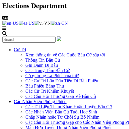
Elections Department
Cử Tri
Xem thông tin về Các Cuộc Bầu Cử sắp tới
Thông Tin Bầu Cử
Ghi Danh Đi Bầu
Các Trung Tâm Bầu Cử
Có gì trong Lá Phiếu của tôi?
Các Cử Tri Lần Đầu Tiên Đi Bầu Phiếu
Bầu Phiếu Bằng Thư
Các Cử Tri Khiếm Khuyết
Các Câu Hỏi Thường Gặp Về Bầu Cử
Các Nhân Viên Phòng Phiếu
Các Tài Liệu Tham Khảo Huấn Luyện Bầu Cử
Các Nhân Viên Bầu Cử Tuổi Học Sinh
Chấp Nhận hoặc Từ Chối Sự Bổ Nhiệm
Các Câu Hỏi Thường Gặp cho Các Nhân Viên Phòng P
Mẫu Đơn Tuyển Dụng Nhân Viên Phòng Phiếu