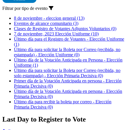
Filtrar por tipo de evento
8 de noviembre - eleccion general
(13)
Eventos de alcance comunitario
(3)
Clases de Registro de Votantes Adjuntos Voluntarios
(0)
7 de noviembre, 2023 Elección Uniforme
(10)
Último día para el Registro de Votantes - Elección Uniforme
(1)
Último día para solicitar la Boleta por Correo (recibida, no
estampada) - Elección Uniforme
(0)
Último día de la Votación Anticipada en Persona - Elección
Uniforme
(1)
Último día para solicitar la Boleta por Correo (recibida, no
solo estampada) - Elección Primaria Decisiva
(0)
Primer día de la Votación Anticipada en persona - Elección
Primaria Decisiva
(0)
Último día de la Votación Anticipada en persona - Elección
Primaria Decisiva
(0)
Último día para recibir la boleta por correo - Elección
Primaria Decisiva
(0)
Last Day to Register to Vote