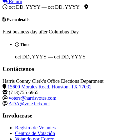
Return
oct DD, YYYY — oct DD, YYYY
Event details
First business day after Columbus Day
Time
oct DD, YYYY — oct DD, YYYY
Contáctenos
Harris County Clerk’s Office Elections Department
15600 Morales Road, Houston, TX 77032
(713)755-6965
voters@harrisvotes.com
ADA@vote.hctx.net
Involucrase
Registro de Votantes
Centros de Votación
Votando por Correo