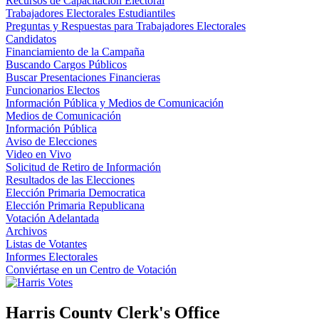
Recursos de Capacitación Electoral
Trabajadores Electorales Estudiantiles
Preguntas y Respuestas para Trabajadores Electorales
Candidatos
Financiamiento de la Campaña
Buscando Cargos Públicos
Buscar Presentaciones Financieras
Funcionarios Electos
Información Pública y Medios de Comunicación
Medios de Comunicación
Información Pública
Aviso de Elecciones
Video en Vivo
Solicitud de Retiro de Información
Resultados de las Elecciones
Elección Primaria Democratica
Elección Primaria Republicana
Votación Adelantada
Archivos
Listas de Votantes
Informes Electorales
Conviértase en un Centro de Votación
Harris County Clerk's Office