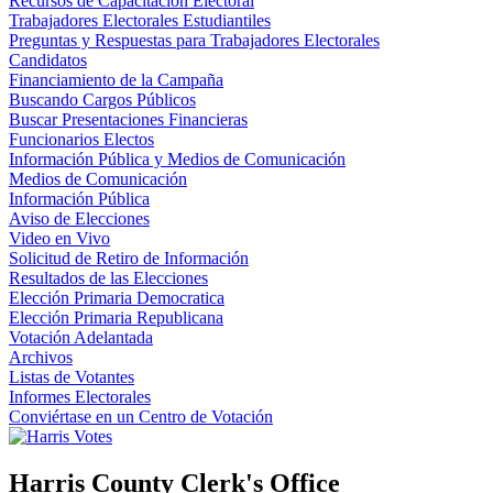
Recursos de Capacitación Electoral
Trabajadores Electorales Estudiantiles
Preguntas y Respuestas para Trabajadores Electorales
Candidatos
Financiamiento de la Campaña
Buscando Cargos Públicos
Buscar Presentaciones Financieras
Funcionarios Electos
Información Pública y Medios de Comunicación
Medios de Comunicación
Información Pública
Aviso de Elecciones
Video en Vivo
Solicitud de Retiro de Información
Resultados de las Elecciones
Elección Primaria Democratica
Elección Primaria Republicana
Votación Adelantada
Archivos
Listas de Votantes
Informes Electorales
Conviértase en un Centro de Votación
Harris County Clerk's Office