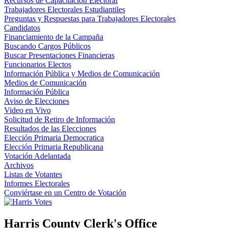
Recursos de Capacitación Electoral
Trabajadores Electorales Estudiantiles
Preguntas y Respuestas para Trabajadores Electorales
Candidatos
Financiamiento de la Campaña
Buscando Cargos Públicos
Buscar Presentaciones Financieras
Funcionarios Electos
Información Pública y Medios de Comunicación
Medios de Comunicación
Información Pública
Aviso de Elecciones
Video en Vivo
Solicitud de Retiro de Información
Resultados de las Elecciones
Elección Primaria Democratica
Elección Primaria Republicana
Votación Adelantada
Archivos
Listas de Votantes
Informes Electorales
Conviértase en un Centro de Votación
Harris County Clerk's Office