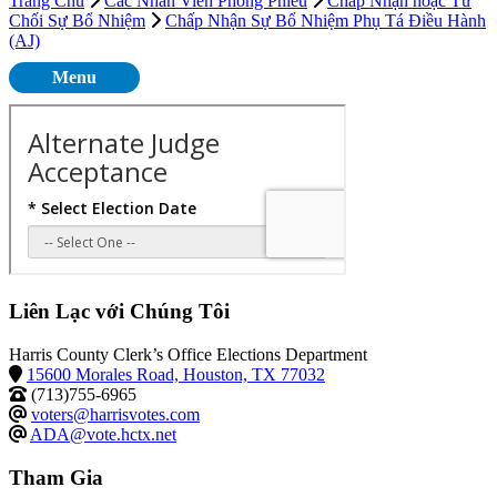
Trang Chủ
Các Nhân Viên Phòng Phiếu
Chấp Nhận hoặc Từ
Chối Sự Bổ Nhiệm
Chấp Nhận Sự Bổ Nhiệm Phụ Tá Điều Hành
(AJ)
Menu
Liên Lạc với Chúng Tôi
Harris County Clerk’s Office Elections Department
15600 Morales Road, Houston, TX 77032
(713)755-6965
voters@harrisvotes.com
ADA@vote.hctx.net
Tham Gia