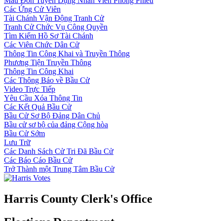
Mẫu Đơn Tuyển Dụng Nhân Viên Phòng Phiếu
Các Ứng Cử Viên
Tài Chánh Vận Động Tranh Cử
Tranh Cử Chức Vụ Công Quyền
Tìm Kiếm Hồ Sơ Tài Chánh
Các Viên Chức Dân Cử
Thông Tin Công Khai và Truyền Thông
Phương Tiện Truyền Thông
Thông Tin Công Khai
Các Thông Báo về Bầu Cử
Video Trực Tiếp
Yêu Cầu Xóa Thông Tin
Các Kết Quả Bầu Cử
Bầu Cử Sơ Bộ Đảng Dân Chủ
Bầu cử sơ bộ của đảng Cộng hòa
Bầu Cử Sớm
Lưu Trữ
Các Danh Sách Cử Tri Đã Bầu Cử
Các Báo Cáo Bầu Cử
Trở Thành một Trung Tâm Bầu Cử
Harris County Clerk's Office