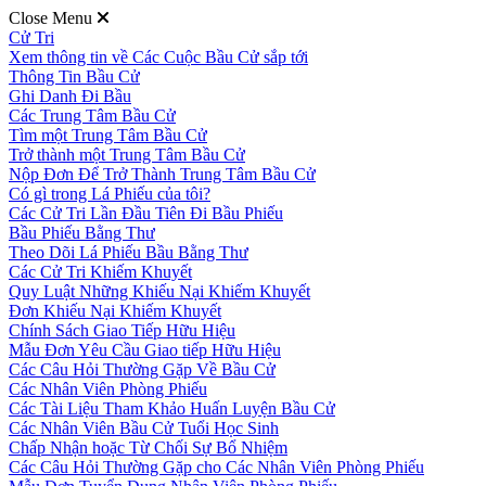
Close Menu
Cử Tri
Xem thông tin về Các Cuộc Bầu Cử sắp tới
Thông Tin Bầu Cử
Ghi Danh Đi Bầu
Các Trung Tâm Bầu Cử
Tìm một Trung Tâm Bầu Cử
Trở thành một Trung Tâm Bầu Cử
Nộp Đơn Để Trở Thành Trung Tâm Bầu Cử
Có gì trong Lá Phiếu của tôi?
Các Cử Tri Lần Đầu Tiên Đi Bầu Phiếu
Bầu Phiếu Bằng Thư
Theo Dõi Lá Phiếu Bầu Bằng Thư
Các Cử Tri Khiếm Khuyết
Quy Luật Những Khiếu Nại Khiếm Khuyết
Đơn Khiếu Nại Khiếm Khuyết
Chính Sách Giao Tiếp Hữu Hiệu
Mẫu Đơn Yêu Cầu Giao tiếp Hữu Hiệu
Các Câu Hỏi Thường Gặp Về Bầu Cử
Các Nhân Viên Phòng Phiếu
Các Tài Liệu Tham Khảo Huấn Luyện Bầu Cử
Các Nhân Viên Bầu Cử Tuổi Học Sinh
Chấp Nhận hoặc Từ Chối Sự Bổ Nhiệm
Các Câu Hỏi Thường Gặp cho Các Nhân Viên Phòng Phiếu