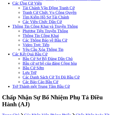
Các Ứng Cử Viên
Tài Chánh Vận Động Tranh Cử
Tranh Cử Chức Vụ Công Quyền
Tìm Kiếm Hồ Sơ Tài Chánh
Các Viên Chức Dân Cử
Thông Tin Công Khai và Truyền Thông
Phương Tiện Truyền Thông
Thông Tin Công Khai
Các Thông Báo về Bầu Cử
Video Trực Tiếp
Yêu Cầu Xóa Thông Tin
Các Kết Quả Bầu Cử
Bầu Cử Sơ Bộ Đảng Dân Chủ
Bầu cử sơ bộ của đảng Cộng hòa
Bầu Cử Sớm
Lưu Trữ
Các Danh Sách Cử Tri Đã Bầu Cử
Các Báo Cáo Bầu Cử
Trở Thành một Trung Tâm Bầu Cử
Chấp Nhận Sự Bổ Nhiệm Phụ Tá Điều
Hành (AJ)