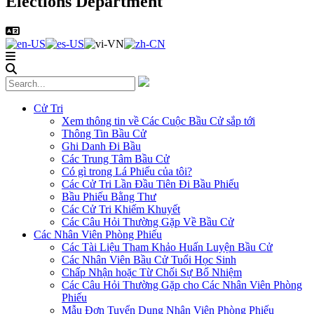
Elections Department
Cử Tri
Xem thông tin về Các Cuộc Bầu Cử sắp tới
Thông Tin Bầu Cử
Ghi Danh Đi Bầu
Các Trung Tâm Bầu Cử
Có gì trong Lá Phiếu của tôi?
Các Cử Tri Lần Đầu Tiên Đi Bầu Phiếu
Bầu Phiếu Bằng Thư
Các Cử Tri Khiếm Khuyết
Các Câu Hỏi Thường Gặp Về Bầu Cử
Các Nhân Viên Phòng Phiếu
Các Tài Liệu Tham Khảo Huấn Luyện Bầu Cử
Các Nhân Viên Bầu Cử Tuổi Học Sinh
Chấp Nhận hoặc Từ Chối Sự Bổ Nhiệm
Các Câu Hỏi Thường Gặp cho Các Nhân Viên Phòng
Phiếu
Mẫu Đơn Tuyển Dụng Nhân Viên Phòng Phiếu