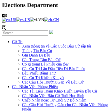
Elections Department
Cử Tri
Xem thông tin về Các Cuộc Bầu Cử sắp tới
Thông Tin Bầu Cử
Ghi Danh Đi Bầu
Các Trung Tâm Bầu Cử
Có gì trong Lá Phiếu của tôi?
Các Cử Tri Lần Đầu Tiên Đi Bầu Phiếu
Bầu Phiếu Bằng Thư
Các Cử Tri Khiếm Khuyết
Các Câu Hỏi Thường Gặp Về Bầu Cử
Các Nhân Viên Phòng Phiếu
Các Tài Liệu Tham Khảo Huấn Luyện Bầu Cử
Các Nhân Viên Bầu Cử Tuổi Học Sinh
Chấp Nhận hoặc Từ Chối Sự Bổ Nhiệm
Các Câu Hỏi Thường Gặp cho Các Nhân Viên Phòng
Phiếu