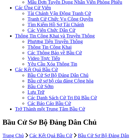
Mẫu Đơn Tuyển Dụng Nhân Viên Phòng Phiếu
Các Ứng Cử Viên
Tài Chánh Vận Động Tranh Cử
Tranh Cử Chức Vụ Công Quyền
Tìm Kiếm Hồ Sơ Tài Chánh
Các Viên Chức Dân Cử
Thông Tin Công Khai và Truyền Thông
Phương Tiện Truyền Thông
Thông Tin Công Khai
Các Thông Báo về Bầu Cử
Video Trực Tiếp
Yêu Cầu Xóa Thông Tin
Các Kết Quả Bầu Cử
Bầu Cử Sơ Bộ Đảng Dân Chủ
Bầu cử sơ bộ của đảng Cộng hòa
Bầu Cử Sớm
Lưu Trữ
Các Danh Sách Cử Tri Đã Bầu Cử
Các Báo Cáo Bầu Cử
Trở Thành một Trung Tâm Bầu Cử
Bầu Cử Sơ Bộ Đảng Dân Chủ
Trang Chủ
Các Kết Quả Bầu Cử
Bầu Cử Sơ Bộ Đảng Dân