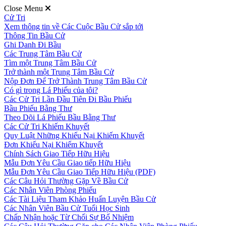
Close Menu
Cử Tri
Xem thông tin về Các Cuộc Bầu Cử sắp tới
Thông Tin Bầu Cử
Ghi Danh Đi Bầu
Các Trung Tâm Bầu Cử
Tìm một Trung Tâm Bầu Cử
Trở thành một Trung Tâm Bầu Cử
Nộp Đơn Để Trở Thành Trung Tâm Bầu Cử
Có gì trong Lá Phiếu của tôi?
Các Cử Tri Lần Đầu Tiên Đi Bầu Phiếu
Bầu Phiếu Bằng Thư
Theo Dõi Lá Phiếu Bầu Bằng Thư
Các Cử Tri Khiếm Khuyết
Quy Luật Những Khiếu Nại Khiếm Khuyết
Đơn Khiếu Nại Khiếm Khuyết
Chính Sách Giao Tiếp Hữu Hiệu
Mẫu Đơn Yêu Cầu Giao tiếp Hữu Hiệu
Mẫu Đơn Yêu Cầu Giao Tiếp Hữu Hiệu (PDF)
Các Câu Hỏi Thường Gặp Về Bầu Cử
Các Nhân Viên Phòng Phiếu
Các Tài Liệu Tham Khảo Huấn Luyện Bầu Cử
Các Nhân Viên Bầu Cử Tuổi Học Sinh
Chấp Nhận hoặc Từ Chối Sự Bổ Nhiệm