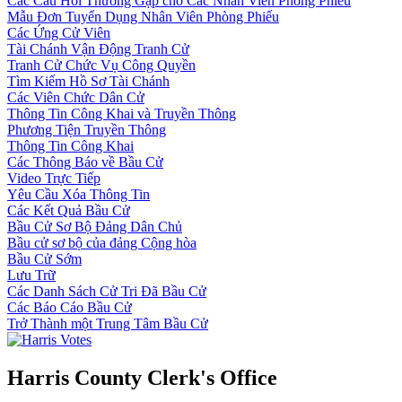
Các Câu Hỏi Thường Gặp cho Các Nhân Viên Phòng Phiếu
Mẫu Đơn Tuyển Dụng Nhân Viên Phòng Phiếu
Các Ứng Cử Viên
Tài Chánh Vận Động Tranh Cử
Tranh Cử Chức Vụ Công Quyền
Tìm Kiếm Hồ Sơ Tài Chánh
Các Viên Chức Dân Cử
Thông Tin Công Khai và Truyền Thông
Phương Tiện Truyền Thông
Thông Tin Công Khai
Các Thông Báo về Bầu Cử
Video Trực Tiếp
Yêu Cầu Xóa Thông Tin
Các Kết Quả Bầu Cử
Bầu Cử Sơ Bộ Đảng Dân Chủ
Bầu cử sơ bộ của đảng Cộng hòa
Bầu Cử Sớm
Lưu Trữ
Các Danh Sách Cử Tri Đã Bầu Cử
Các Báo Cáo Bầu Cử
Trở Thành một Trung Tâm Bầu Cử
Harris County Clerk's Office