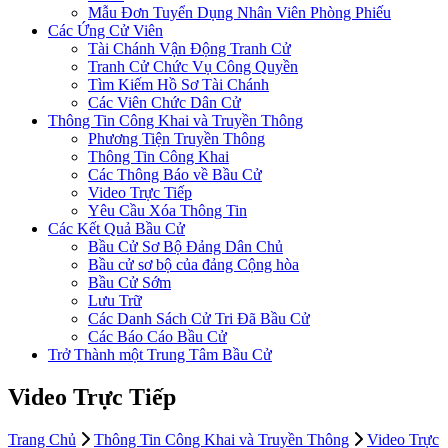
Mẫu Đơn Tuyển Dụng Nhân Viên Phòng Phiếu
Các Ứng Cử Viên
Tài Chánh Vận Động Tranh Cử
Tranh Cử Chức Vụ Công Quyền
Tìm Kiếm Hồ Sơ Tài Chánh
Các Viên Chức Dân Cử
Thông Tin Công Khai và Truyền Thông
Phương Tiện Truyền Thông
Thông Tin Công Khai
Các Thông Báo về Bầu Cử
Video Trực Tiếp
Yêu Cầu Xóa Thông Tin
Các Kết Quả Bầu Cử
Bầu Cử Sơ Bộ Đảng Dân Chủ
Bầu cử sơ bộ của đảng Cộng hòa
Bầu Cử Sớm
Lưu Trữ
Các Danh Sách Cử Tri Đã Bầu Cử
Các Báo Cáo Bầu Cử
Trở Thành một Trung Tâm Bầu Cử
Video Trực Tiếp
Trang Chủ
Thông Tin Công Khai và Truyền Thông
Video Trực