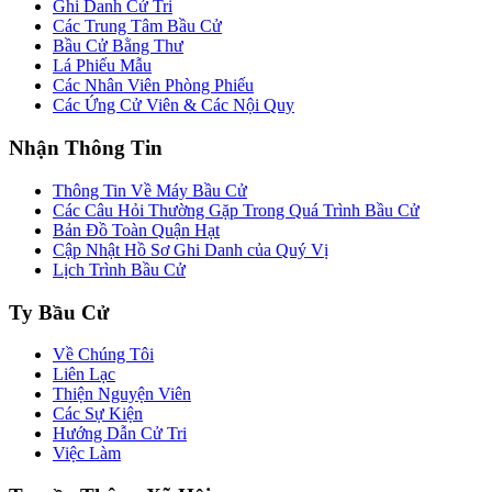
Ghi Danh Cử Tri
Các Trung Tâm Bầu Cử
Bầu Cử Bằng Thư
Lá Phiếu Mẫu
Các Nhân Viên Phòng Phiếu
Các Ứng Cử Viên & Các Nội Quy
Nhận Thông Tin
Thông Tin Về Máy Bầu Cử
Các Câu Hỏi Thường Gặp Trong Quá Trình Bầu Cử
Bản Đồ Toàn Quận Hạt
Cập Nhật Hồ Sơ Ghi Danh của Quý Vị
Lịch Trình Bầu Cử
Ty Bầu Cử
Về Chúng Tôi
Liên Lạc
Thiện Nguyện Viên
Các Sự Kiện
Hướng Dẫn Cử Tri
Việc Làm