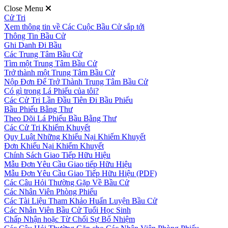
Close Menu
Cử Tri
Xem thông tin về Các Cuộc Bầu Cử sắp tới
Thông Tin Bầu Cử
Ghi Danh Đi Bầu
Các Trung Tâm Bầu Cử
Tìm một Trung Tâm Bầu Cử
Trở thành một Trung Tâm Bầu Cử
Nộp Đơn Để Trở Thành Trung Tâm Bầu Cử
Có gì trong Lá Phiếu của tôi?
Các Cử Tri Lần Đầu Tiên Đi Bầu Phiếu
Bầu Phiếu Bằng Thư
Theo Dõi Lá Phiếu Bầu Bằng Thư
Các Cử Tri Khiếm Khuyết
Quy Luật Những Khiếu Nại Khiếm Khuyết
Đơn Khiếu Nại Khiếm Khuyết
Chính Sách Giao Tiếp Hữu Hiệu
Mẫu Đơn Yêu Cầu Giao tiếp Hữu Hiệu
Mẫu Đơn Yêu Cầu Giao Tiếp Hữu Hiệu (PDF)
Các Câu Hỏi Thường Gặp Về Bầu Cử
Các Nhân Viên Phòng Phiếu
Các Tài Liệu Tham Khảo Huấn Luyện Bầu Cử
Các Nhân Viên Bầu Cử Tuổi Học Sinh
Chấp Nhận hoặc Từ Chối Sự Bổ Nhiệm