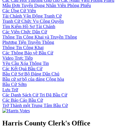
Các Câu Hỏi Thường Gặp cho Các Nhân Viên Phòng Phiếu
Mẫu Đơn Tuyển Dụng Nhân Viên Phòng Phiếu
Các Ứng Cử Viên
Tài Chánh Vận Động Tranh Cử
Tranh Cử Chức Vụ Công Quyền
Tìm Kiếm Hồ Sơ Tài Chánh
Các Viên Chức Dân Cử
Thông Tin Công Khai và Truyền Thông
Phương Tiện Truyền Thông
Thông Tin Công Khai
Các Thông Báo về Bầu Cử
Video Trực Tiếp
Yêu Cầu Xóa Thông Tin
Các Kết Quả Bầu Cử
Bầu Cử Sơ Bộ Đảng Dân Chủ
Bầu cử sơ bộ của đảng Cộng hòa
Bầu Cử Sớm
Lưu Trữ
Các Danh Sách Cử Tri Đã Bầu Cử
Các Báo Cáo Bầu Cử
Trở Thành một Trung Tâm Bầu Cử
Harris County Clerk's Office