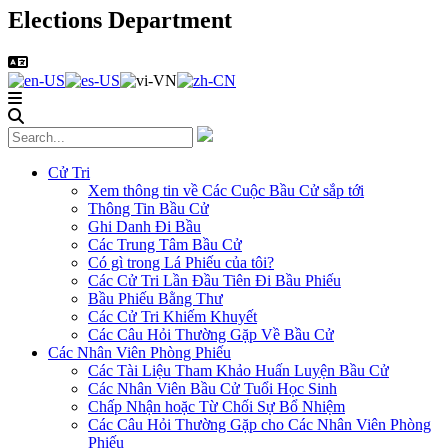
Elections Department
Cử Tri
Xem thông tin về Các Cuộc Bầu Cử sắp tới
Thông Tin Bầu Cử
Ghi Danh Đi Bầu
Các Trung Tâm Bầu Cử
Có gì trong Lá Phiếu của tôi?
Các Cử Tri Lần Đầu Tiên Đi Bầu Phiếu
Bầu Phiếu Bằng Thư
Các Cử Tri Khiếm Khuyết
Các Câu Hỏi Thường Gặp Về Bầu Cử
Các Nhân Viên Phòng Phiếu
Các Tài Liệu Tham Khảo Huấn Luyện Bầu Cử
Các Nhân Viên Bầu Cử Tuổi Học Sinh
Chấp Nhận hoặc Từ Chối Sự Bổ Nhiệm
Các Câu Hỏi Thường Gặp cho Các Nhân Viên Phòng
Phiếu