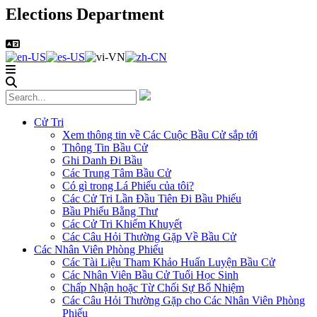
Elections Department
Cử Tri
Xem thông tin về Các Cuộc Bầu Cử sắp tới
Thông Tin Bầu Cử
Ghi Danh Đi Bầu
Các Trung Tâm Bầu Cử
Có gì trong Lá Phiếu của tôi?
Các Cử Tri Lần Đầu Tiên Đi Bầu Phiếu
Bầu Phiếu Bằng Thư
Các Cử Tri Khiếm Khuyết
Các Câu Hỏi Thường Gặp Về Bầu Cử
Các Nhân Viên Phòng Phiếu
Các Tài Liệu Tham Khảo Huấn Luyện Bầu Cử
Các Nhân Viên Bầu Cử Tuổi Học Sinh
Chấp Nhận hoặc Từ Chối Sự Bổ Nhiệm
Các Câu Hỏi Thường Gặp cho Các Nhân Viên Phòng
Phiếu