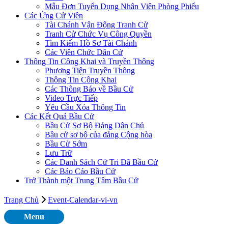
Mẫu Đơn Tuyển Dụng Nhân Viên Phòng Phiếu
Các Ứng Cử Viên
Tài Chánh Vận Động Tranh Cử
Tranh Cử Chức Vụ Công Quyền
Tìm Kiếm Hồ Sơ Tài Chánh
Các Viên Chức Dân Cử
Thông Tin Công Khai và Truyền Thông
Phương Tiện Truyền Thông
Thông Tin Công Khai
Các Thông Báo về Bầu Cử
Video Trực Tiếp
Yêu Cầu Xóa Thông Tin
Các Kết Quả Bầu Cử
Bầu Cử Sơ Bộ Đảng Dân Chủ
Bầu cử sơ bộ của đảng Cộng hòa
Bầu Cử Sớm
Lưu Trữ
Các Danh Sách Cử Tri Đã Bầu Cử
Các Báo Cáo Bầu Cử
Trở Thành một Trung Tâm Bầu Cử
Trang Chủ
Event-Calendar-vi-vn
Menu