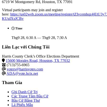
6719 W Montgomery Rd, Houston, TX 77091
Virtual participants may join and register
here:
https://us02web.zoom.us/meeting/register/tZIvcemhqz4jEtU3y
KUuIXsJCBv
Time
Thg9 28, 6:30 A — Thg9 28, 7:30 A
Liên Lạc với Chúng Tôi
Harris County Clerk’s Office Elections Department
15600 Morales Road, Houston, TX 77032
(713)755-6965
voters@harrisvotes.com
ADA@vote.hctx.net
Tham Gia
Ghi Danh Cử Tri
Các Trung Tâm Bầu Cử
Bầu Cử Bằng Thư
Lá Phiếu Mẫu