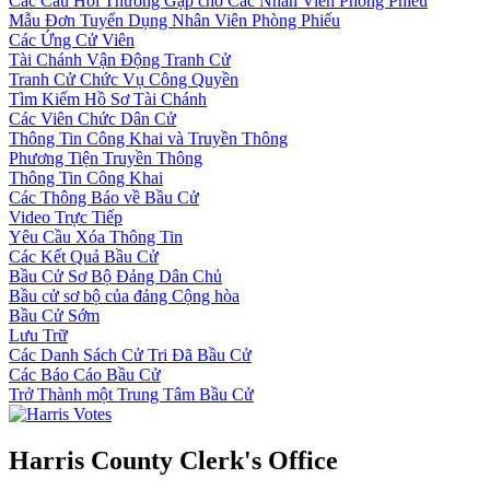
Các Câu Hỏi Thường Gặp cho Các Nhân Viên Phòng Phiếu
Mẫu Đơn Tuyển Dụng Nhân Viên Phòng Phiếu
Các Ứng Cử Viên
Tài Chánh Vận Động Tranh Cử
Tranh Cử Chức Vụ Công Quyền
Tìm Kiếm Hồ Sơ Tài Chánh
Các Viên Chức Dân Cử
Thông Tin Công Khai và Truyền Thông
Phương Tiện Truyền Thông
Thông Tin Công Khai
Các Thông Báo về Bầu Cử
Video Trực Tiếp
Yêu Cầu Xóa Thông Tin
Các Kết Quả Bầu Cử
Bầu Cử Sơ Bộ Đảng Dân Chủ
Bầu cử sơ bộ của đảng Cộng hòa
Bầu Cử Sớm
Lưu Trữ
Các Danh Sách Cử Tri Đã Bầu Cử
Các Báo Cáo Bầu Cử
Trở Thành một Trung Tâm Bầu Cử
Harris County Clerk's Office