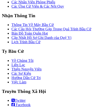
Các Nhân Viên Phòng Phiếu
Các Ứng Cử Viên & Các Nội Quy
Nhận Thông Tin
Thông Tin Về Máy Bầu Cử
Các Câu Hỏi Thường Gặp Trong Quá Trình Bầu Cử
Bản Đồ Toàn Quận Hạt
Cập Nhật Hồ Sơ Ghi Danh của Quý Vị
Lịch Trình Bầu Cử
Ty Bầu Cử
Về Chúng Tôi
Liên Lạc
Thiện Nguyện Viên
Các Sự Kiện
Hướng Dẫn Cử Tri
Việc Làm
Truyền Thông Xã Hội
Twitter
Facebook