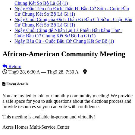
Chung Kết Sơ Bộ Là Gì
(1)
Ngày Đầu Tiên của Đích Thân Đi Bầu Cử Sớm - Cuộc Bầu
Cử Chung Kết Sơ Bộ Là Gì
(1)
Ngày Cuối Cùng của Đích Thân Đi Bầu Cử Sớm - Cuộc Bầu
Cử Chung Kết Sơ Bộ Là Gì
(1)
Ngày Cuối Cùng để Nhận Lại Lá Phiếu Bầu bằng Thư -
Cuộc Bầu Cử Chung Kết Sơ Bộ Là Gì
(1)
Ngày Bầu Cử - Cuộc Bầu Cử Chung Kết Sơ Bộ
(1)
African-American Community Meeting
Return
Thg9 28, 6:30 A — Thg9 28, 7:30 A
Event details
You are invited to join our monthly community meeting! We provide
a safe space for you to ask questions about the elections process and
provide resources so you can vote with confidence.
This meeting is available in-person and virtually!
Acres Homes Multi-Service Center