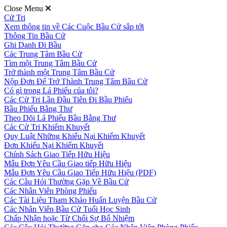
Close Menu
Cử Tri
Xem thông tin về Các Cuộc Bầu Cử sắp tới
Thông Tin Bầu Cử
Ghi Danh Đi Bầu
Các Trung Tâm Bầu Cử
Tìm một Trung Tâm Bầu Cử
Trở thành một Trung Tâm Bầu Cử
Nộp Đơn Để Trở Thành Trung Tâm Bầu Cử
Có gì trong Lá Phiếu của tôi?
Các Cử Tri Lần Đầu Tiên Đi Bầu Phiếu
Bầu Phiếu Bằng Thư
Theo Dõi Lá Phiếu Bầu Bằng Thư
Các Cử Tri Khiếm Khuyết
Quy Luật Những Khiếu Nại Khiếm Khuyết
Đơn Khiếu Nại Khiếm Khuyết
Chính Sách Giao Tiếp Hữu Hiệu
Mẫu Đơn Yêu Cầu Giao tiếp Hữu Hiệu
Mẫu Đơn Yêu Cầu Giao Tiếp Hữu Hiệu (PDF)
Các Câu Hỏi Thường Gặp Về Bầu Cử
Các Nhân Viên Phòng Phiếu
Các Tài Liệu Tham Khảo Huấn Luyện Bầu Cử
Các Nhân Viên Bầu Cử Tuổi Học Sinh
Chấp Nhận hoặc Từ Chối Sự Bổ Nhiệm