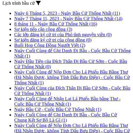
Lịch trình bầu cử
Ngày 6 Tháng 5, 2023 - Ngày Bầu Cử Thống Nhất
(11)
Ngày 7 Tháng 11, 2023 - Ngày Bầu Cử Thống Nhất
(14)
8 tháng 11 - Ngày Bầu Cử Thống Nhất
(16)
Sự kiện tiếp cận cộng đồng
(3)
Các lớp đăng ký cử tri của Phó tình nguyện viên
(0)
Sự kiện đăng ký cử tri của cộng đồng
(0)
Buổi Họp Cộng Đồng Người Việt
(2)
Ngày Cuối Cùng để Ghi Danh Đi Bầu - Cuộc Bầu Cử Thống
Nhất
(1)
Ngày Đầu Tiên của Đích Thân Đi Bầu Cử Sớm - Cuộc Bầu
Cử Thống Nhất
(0)
Ngày Cuối Cùng để Nộp Đơn Cho Lá Phiếu Bầu Bằng Thư
(Đã Nhận Được, không Tính Dấu Bưu Điện) - Cuộc Bầu Cử
Thống Nhất
(1)
Ngày Cuối Cùng của Đích Thân Đi Bầu Cử Sớm - Cuộc Bầu
Cử Thống Nhất
(1)
Ngày Cuối Cùng để Nhận Lại Lá Phiếu Bầu bằng Thư -
Cuộc Bầu Cử Thống Nhất
(1)
Ngày Bầu Cử - Cuộc Bầu Cử Thống Nhất
(1)
Ngày Cuối Cùng để Ghi Danh Đi Bầu - Cuộc Bầu Cử
Chung Kết Sơ Bộ Là Gì
(1)
Ngày Cuối Cùng để Nộp Đơn Cho Lá Phiếu Bầu Bằng Thư
(Đã Nhận Được, không Tính Dấu Bưu Điện) - Cuộc Bầu Cử