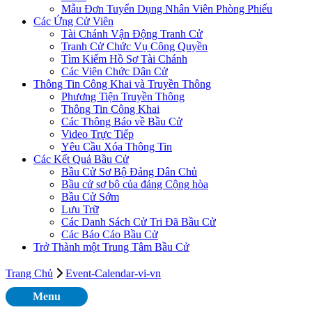
Mẫu Đơn Tuyển Dụng Nhân Viên Phòng Phiếu
Các Ứng Cử Viên
Tài Chánh Vận Động Tranh Cử
Tranh Cử Chức Vụ Công Quyền
Tìm Kiếm Hồ Sơ Tài Chánh
Các Viên Chức Dân Cử
Thông Tin Công Khai và Truyền Thông
Phương Tiện Truyền Thông
Thông Tin Công Khai
Các Thông Báo về Bầu Cử
Video Trực Tiếp
Yêu Cầu Xóa Thông Tin
Các Kết Quả Bầu Cử
Bầu Cử Sơ Bộ Đảng Dân Chủ
Bầu cử sơ bộ của đảng Cộng hòa
Bầu Cử Sớm
Lưu Trữ
Các Danh Sách Cử Tri Đã Bầu Cử
Các Báo Cáo Bầu Cử
Trở Thành một Trung Tâm Bầu Cử
Trang Chủ
Event-Calendar-vi-vn
Menu