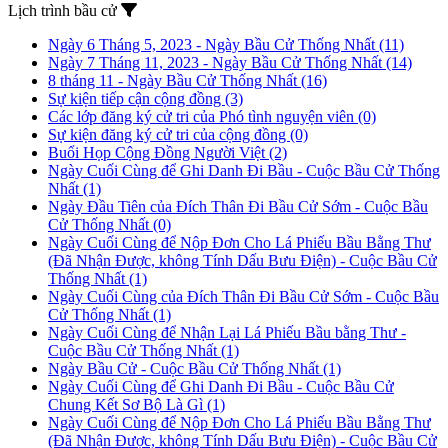
Lịch trình bầu cử
Ngày 6 Tháng 5, 2023 - Ngày Bầu Cử Thống Nhất
(11)
Ngày 7 Tháng 11, 2023 - Ngày Bầu Cử Thống Nhất
(14)
8 tháng 11 - Ngày Bầu Cử Thống Nhất
(16)
Sự kiện tiếp cận cộng đồng
(3)
Các lớp đăng ký cử tri của Phó tình nguyện viên
(0)
Sự kiện đăng ký cử tri của cộng đồng
(0)
Buổi Họp Cộng Đồng Người Việt
(2)
Ngày Cuối Cùng để Ghi Danh Đi Bầu - Cuộc Bầu Cử Thống
Nhất
(1)
Ngày Đầu Tiên của Đích Thân Đi Bầu Cử Sớm - Cuộc Bầu
Cử Thống Nhất
(0)
Ngày Cuối Cùng để Nộp Đơn Cho Lá Phiếu Bầu Bằng Thư
(Đã Nhận Được, không Tính Dấu Bưu Điện) - Cuộc Bầu Cử
Thống Nhất
(1)
Ngày Cuối Cùng của Đích Thân Đi Bầu Cử Sớm - Cuộc Bầu
Cử Thống Nhất
(1)
Ngày Cuối Cùng để Nhận Lại Lá Phiếu Bầu bằng Thư -
Cuộc Bầu Cử Thống Nhất
(1)
Ngày Bầu Cử - Cuộc Bầu Cử Thống Nhất
(1)
Ngày Cuối Cùng để Ghi Danh Đi Bầu - Cuộc Bầu Cử
Chung Kết Sơ Bộ Là Gì
(1)
Ngày Cuối Cùng để Nộp Đơn Cho Lá Phiếu Bầu Bằng Thư
(Đã Nhận Được, không Tính Dấu Bưu Điện) - Cuộc Bầu Cử