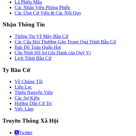
Lá Phiếu Mẫu
Các Nhân Viên Phòng Phiếu
Các Ứng Cử Viên & Các Nội Quy
Nhận Thông Tin
Thông Tin Về Máy Bầu Cử
Các Câu Hỏi Thường Gặp Trong Quá Trình Bầu Cử
Bản Đồ Toàn Quận Hạt
Cập Nhật Hồ Sơ Ghi Danh của Quý Vị
Lịch Trình Bầu Cử
Ty Bầu Cử
Về Chúng Tôi
Liên Lạc
Thiện Nguyện Viên
Các Sự Kiện
Hướng Dẫn Cử Tri
Việc Làm
Truyền Thông Xã Hội
Twitter