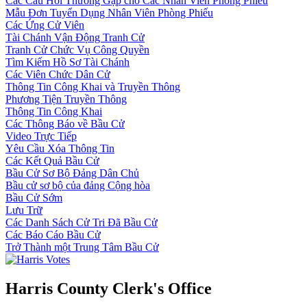
Các Câu Hỏi Thường Gặp cho Các Nhân Viên Phòng Phiếu
Mẫu Đơn Tuyển Dụng Nhân Viên Phòng Phiếu
Các Ứng Cử Viên
Tài Chánh Vận Động Tranh Cử
Tranh Cử Chức Vụ Công Quyền
Tìm Kiếm Hồ Sơ Tài Chánh
Các Viên Chức Dân Cử
Thông Tin Công Khai và Truyền Thông
Phương Tiện Truyền Thông
Thông Tin Công Khai
Các Thông Báo về Bầu Cử
Video Trực Tiếp
Yêu Cầu Xóa Thông Tin
Các Kết Quả Bầu Cử
Bầu Cử Sơ Bộ Đảng Dân Chủ
Bầu cử sơ bộ của đảng Cộng hòa
Bầu Cử Sớm
Lưu Trữ
Các Danh Sách Cử Tri Đã Bầu Cử
Các Báo Cáo Bầu Cử
Trở Thành một Trung Tâm Bầu Cử
Harris County Clerk's Office