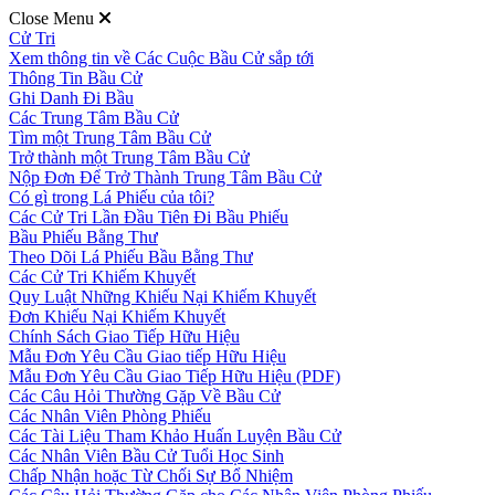
Close Menu
Cử Tri
Xem thông tin về Các Cuộc Bầu Cử sắp tới
Thông Tin Bầu Cử
Ghi Danh Đi Bầu
Các Trung Tâm Bầu Cử
Tìm một Trung Tâm Bầu Cử
Trở thành một Trung Tâm Bầu Cử
Nộp Đơn Để Trở Thành Trung Tâm Bầu Cử
Có gì trong Lá Phiếu của tôi?
Các Cử Tri Lần Đầu Tiên Đi Bầu Phiếu
Bầu Phiếu Bằng Thư
Theo Dõi Lá Phiếu Bầu Bằng Thư
Các Cử Tri Khiếm Khuyết
Quy Luật Những Khiếu Nại Khiếm Khuyết
Đơn Khiếu Nại Khiếm Khuyết
Chính Sách Giao Tiếp Hữu Hiệu
Mẫu Đơn Yêu Cầu Giao tiếp Hữu Hiệu
Mẫu Đơn Yêu Cầu Giao Tiếp Hữu Hiệu (PDF)
Các Câu Hỏi Thường Gặp Về Bầu Cử
Các Nhân Viên Phòng Phiếu
Các Tài Liệu Tham Khảo Huấn Luyện Bầu Cử
Các Nhân Viên Bầu Cử Tuổi Học Sinh
Chấp Nhận hoặc Từ Chối Sự Bổ Nhiệm