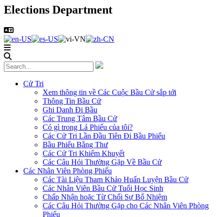
Elections Department
Cử Tri
Xem thông tin về Các Cuộc Bầu Cử sắp tới
Thông Tin Bầu Cử
Ghi Danh Đi Bầu
Các Trung Tâm Bầu Cử
Có gì trong Lá Phiếu của tôi?
Các Cử Tri Lần Đầu Tiên Đi Bầu Phiếu
Bầu Phiếu Bằng Thư
Các Cử Tri Khiếm Khuyết
Các Câu Hỏi Thường Gặp Về Bầu Cử
Các Nhân Viên Phòng Phiếu
Các Tài Liệu Tham Khảo Huấn Luyện Bầu Cử
Các Nhân Viên Bầu Cử Tuổi Học Sinh
Chấp Nhận hoặc Từ Chối Sự Bổ Nhiệm
Các Câu Hỏi Thường Gặp cho Các Nhân Viên Phòng
Phiếu