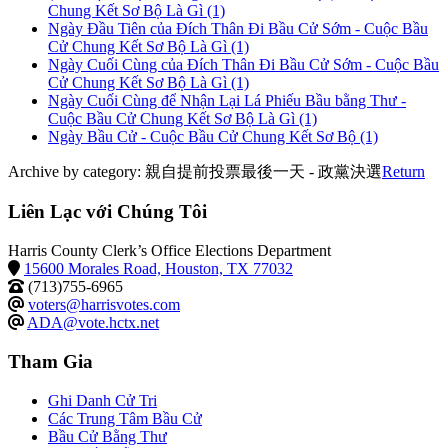
Chung Kết Sơ Bộ Là Gì
(1)
Ngày Đầu Tiên của Đích Thân Đi Bầu Cử Sớm - Cuộc Bầu
Cử Chung Kết Sơ Bộ Là Gì
(1)
Ngày Cuối Cùng của Đích Thân Đi Bầu Cử Sớm - Cuộc Bầu
Cử Chung Kết Sơ Bộ Là Gì
(1)
Ngày Cuối Cùng để Nhận Lại Lá Phiếu Bầu bằng Thư -
Cuộc Bầu Cử Chung Kết Sơ Bộ Là Gì
(1)
Ngày Bầu Cử - Cuộc Bầu Cử Chung Kết Sơ Bộ
(1)
Archive by category:
親自提前投票最後一天 - 政黨決選
Return
Liên Lạc với Chúng Tôi
Harris County Clerk’s Office Elections Department
15600 Morales Road, Houston, TX 77032
(713)755-6965
voters@harrisvotes.com
ADA@vote.hctx.net
Tham Gia
Ghi Danh Cử Tri
Các Trung Tâm Bầu Cử
Bầu Cử Bằng Thư