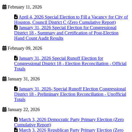
February 11, 2026
April 4, 2026 Special Election to Fill a Vacancy for City of
Houston, Council District C (Zero Cumulative Report)
January 31, 2026 Special Election for Congressional
District 18 - Summary and Certification of Post-Election
Hand Count Audit Results
February 09, 2026
January 31, 2026 Special Runoff Election for
Congressional District 18 - Election Reconciliation - Official
Totals
January 31, 2026
January 31, 2026- Special Runoff Election Congressional
District 18 - Preliminary Election Reconciliation - Unofficial
Totals
January 22, 2026
March 3, 2026 Democratic Party Primary Election (Zero
Cumulative Report)
March 3, 2026 Republican Party Primary Election (Zero