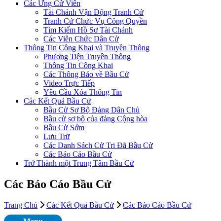
Các Ứng Cử Viên
Tài Chánh Vận Động Tranh Cử
Tranh Cử Chức Vụ Công Quyền
Tìm Kiếm Hồ Sơ Tài Chánh
Các Viên Chức Dân Cử
Thông Tin Công Khai và Truyền Thông
Phương Tiện Truyền Thông
Thông Tin Công Khai
Các Thông Báo về Bầu Cử
Video Trực Tiếp
Yêu Cầu Xóa Thông Tin
Các Kết Quả Bầu Cử
Bầu Cử Sơ Bộ Đảng Dân Chủ
Bầu cử sơ bộ của đảng Cộng hòa
Bầu Cử Sớm
Lưu Trữ
Các Danh Sách Cử Tri Đã Bầu Cử
Các Báo Cáo Bầu Cử
Trở Thành một Trung Tâm Bầu Cử
Các Báo Cáo Bầu Cử
Trang Chủ
Các Kết Quả Bầu Cử
Các Báo Cáo Bầu Cử