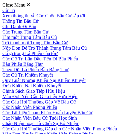
Close Menu
Cử Tri
Xem thông tin về Các Cuộc Bầu Cử sắp tới
Thông Tin Bầu Cử
Ghi Danh Đi Bầu
Các Trung Tâm Bầu Cử
Tìm một Trung Tâm Bầu Cử
Trở thành một Trung Tâm Bầu Cử
Nộp Đơn Để Trở Thành Trung Tâm Bầu Cử
Có gì trong Lá Phiếu của tôi?
Các Cử Tri Lần Đầu Tiên Đi Bầu Phiếu
Bầu Phiếu Bằng Thư
Theo Dõi Lá Phiếu Bầu Bằng Thư
Các Cử Tri Khiếm Khuyết
Quy Luật Những Khiếu Nại Khiếm Khuyết
Đơn Khiếu Nại Khiếm Khuyết
Chính Sách Giao Tiếp Hữu Hiệu
Mẫu Đơn Yêu Cầu Giao tiếp Hữu Hiệu
Các Câu Hỏi Thường Gặp Về Bầu Cử
Các Nhân Viên Phòng Phiếu
Các Tài Liệu Tham Khảo Huấn Luyện Bầu Cử
Các Nhân Viên Bầu Cử Tuổi Học Sinh
Chấp Nhận hoặc Từ Chối Sự Bổ Nhiệm
Các Câu Hỏi Thường Gặp cho Các Nhân Viên Phòng Phiếu