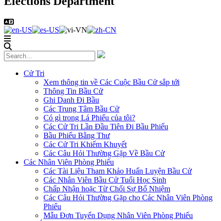
Elections Department
Cử Tri
Xem thông tin về Các Cuộc Bầu Cử sắp tới
Thông Tin Bầu Cử
Ghi Danh Đi Bầu
Các Trung Tâm Bầu Cử
Có gì trong Lá Phiếu của tôi?
Các Cử Tri Lần Đầu Tiên Đi Bầu Phiếu
Bầu Phiếu Bằng Thư
Các Cử Tri Khiếm Khuyết
Các Câu Hỏi Thường Gặp Về Bầu Cử
Các Nhân Viên Phòng Phiếu
Các Tài Liệu Tham Khảo Huấn Luyện Bầu Cử
Các Nhân Viên Bầu Cử Tuổi Học Sinh
Chấp Nhận hoặc Từ Chối Sự Bổ Nhiệm
Các Câu Hỏi Thường Gặp cho Các Nhân Viên Phòng
Phiếu
Mẫu Đơn Tuyển Dụng Nhân Viên Phòng Phiếu