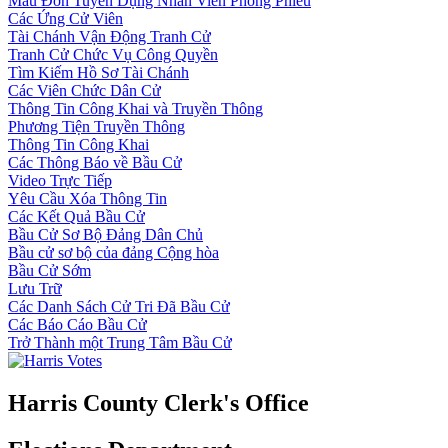
Mẫu Đơn Tuyển Dụng Nhân Viên Phòng Phiếu
Các Ứng Cử Viên
Tài Chánh Vận Động Tranh Cử
Tranh Cử Chức Vụ Công Quyền
Tìm Kiếm Hồ Sơ Tài Chánh
Các Viên Chức Dân Cử
Thông Tin Công Khai và Truyền Thông
Phương Tiện Truyền Thông
Thông Tin Công Khai
Các Thông Báo về Bầu Cử
Video Trực Tiếp
Yêu Cầu Xóa Thông Tin
Các Kết Quả Bầu Cử
Bầu Cử Sơ Bộ Đảng Dân Chủ
Bầu cử sơ bộ của đảng Cộng hòa
Bầu Cử Sớm
Lưu Trữ
Các Danh Sách Cử Tri Đã Bầu Cử
Các Báo Cáo Bầu Cử
Trở Thành một Trung Tâm Bầu Cử
Harris County Clerk's Office