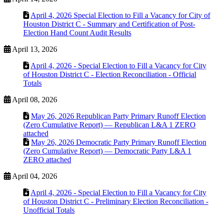
April 4, 2026 Special Election to Fill a Vacancy for City of
Houston District C - Summary and Certification of Post-
Election Hand Count Audit Results
April 13, 2026
April 4, 2026 - Special Election to Fill a Vacancy for City
of Houston District C - Election Reconciliation - Official
Totals
April 08, 2026
May 26, 2026 Republican Party Primary Runoff Election
(Zero Cumulative Report) — Republican L&A 1 ZERO
attached
May 26, 2026 Democratic Party Primary Runoff Election
(Zero Cumulative Report) — Democratic Party L&A 1
ZERO attached
April 04, 2026
April 4, 2026 - Special Election to Fill a Vacancy for City
of Houston District C - Preliminary Election Reconciliation -
Unofficial Totals