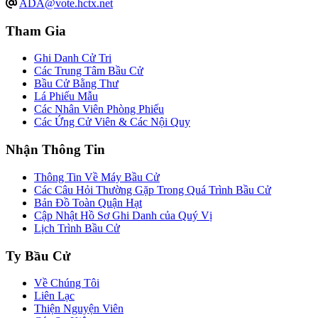
ADA@vote.hctx.net
Tham Gia
Ghi Danh Cử Tri
Các Trung Tâm Bầu Cử
Bầu Cử Bằng Thư
Lá Phiếu Mẫu
Các Nhân Viên Phòng Phiếu
Các Ứng Cử Viên & Các Nội Quy
Nhận Thông Tin
Thông Tin Về Máy Bầu Cử
Các Câu Hỏi Thường Gặp Trong Quá Trình Bầu Cử
Bản Đồ Toàn Quận Hạt
Cập Nhật Hồ Sơ Ghi Danh của Quý Vị
Lịch Trình Bầu Cử
Ty Bầu Cử
Về Chúng Tôi
Liên Lạc
Thiện Nguyện Viên