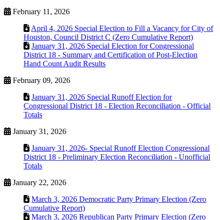
February 11, 2026
April 4, 2026 Special Election to Fill a Vacancy for City of
Houston, Council District C (Zero Cumulative Report)
January 31, 2026 Special Election for Congressional
District 18 - Summary and Certification of Post-Election
Hand Count Audit Results
February 09, 2026
January 31, 2026 Special Runoff Election for
Congressional District 18 - Election Reconciliation - Official
Totals
January 31, 2026
January 31, 2026- Special Runoff Election Congressional
District 18 - Preliminary Election Reconciliation - Unofficial
Totals
January 22, 2026
March 3, 2026 Democratic Party Primary Election (Zero
Cumulative Report)
March 3, 2026 Republican Party Primary Election (Zero