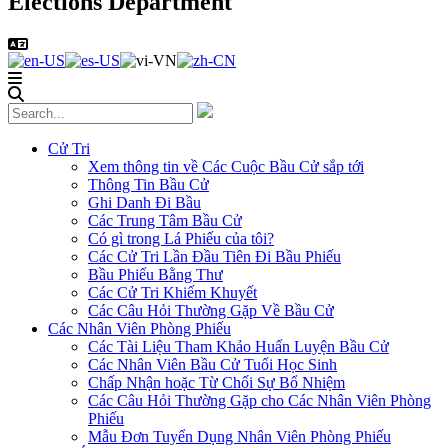
Elections Department
Cử Tri
Xem thông tin về Các Cuộc Bầu Cử sắp tới
Thông Tin Bầu Cử
Ghi Danh Đi Bầu
Các Trung Tâm Bầu Cử
Có gì trong Lá Phiếu của tôi?
Các Cử Tri Lần Đầu Tiên Đi Bầu Phiếu
Bầu Phiếu Bằng Thư
Các Cử Tri Khiếm Khuyết
Các Câu Hỏi Thường Gặp Về Bầu Cử
Các Nhân Viên Phòng Phiếu
Các Tài Liệu Tham Khảo Huấn Luyện Bầu Cử
Các Nhân Viên Bầu Cử Tuổi Học Sinh
Chấp Nhận hoặc Từ Chối Sự Bổ Nhiệm
Các Câu Hỏi Thường Gặp cho Các Nhân Viên Phòng
Phiếu
Mẫu Đơn Tuyển Dụng Nhân Viên Phòng Phiếu