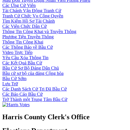
Mẫu Đơn Tuyển Dụng Nhân Viên Phòng Phiếu
Các Ứng Cử Viên
Tài Chánh Vận Động Tranh Cử
Tranh Cử Chức Vụ Công Quyền
Tìm Kiếm Hồ Sơ Tài Chánh
Các Viên Chức Dân Cử
Thông Tin Công Khai và Truyền Thông
Phương Tiện Truyền Thông
Thông Tin Công Khai
Các Thông Báo về Bầu Cử
Video Trực Tiếp
Yêu Cầu Xóa Thông Tin
Các Kết Quả Bầu Cử
Bầu Cử Sơ Bộ Đảng Dân Chủ
Bầu cử sơ bộ của đảng Cộng hòa
Bầu Cử Sớm
Lưu Trữ
Các Danh Sách Cử Tri Đã Bầu Cử
Các Báo Cáo Bầu Cử
Trở Thành một Trung Tâm Bầu Cử
Harris County Clerk's Office