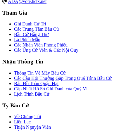
ADA@vote.hctx.net
Tham Gia
Ghi Danh Cử Tri
Các Trung Tâm Bầu Cử
Bầu Cử Bằng Thư
Lá Phiếu Mẫu
Các Nhân Viên Phòng Phiếu
Các Ứng Cử Viên & Các Nội Quy
Nhận Thông Tin
Thông Tin Về Máy Bầu Cử
Các Câu Hỏi Thường Gặp Trong Quá Trình Bầu Cử
Bản Đồ Toàn Quận Hạt
Cập Nhật Hồ Sơ Ghi Danh của Quý Vị
Lịch Trình Bầu Cử
Ty Bầu Cử
Về Chúng Tôi
Liên Lạc
Thiện Nguyện Viên