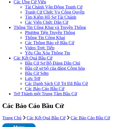
Các Ứng Cử Viên
Tài Chánh Vận Động Tranh Cử
Tranh Cử Chức Vụ Công Quyền
Tìm Kiếm Hồ Sơ Tài Chánh
Các Viên Chức Dân Cử
Thông Tin Công Khai và Truyền Thông
Phương Tiện Truyền Thông
Thông Tin Công Khai
Các Thông Báo về Bầu Cử
Video Trực Tiếp
Yêu Cầu Xóa Thông Tin
Các Kết Quả Bầu Cử
Bầu Cử Sơ Bộ Đảng Dân Chủ
Bầu cử sơ bộ của đảng Cộng hòa
Bầu Cử Sớm
Lưu Trữ
Các Danh Sách Cử Tri Đã Bầu Cử
Các Báo Cáo Bầu Cử
Trở Thành một Trung Tâm Bầu Cử
Các Báo Cáo Bầu Cử
Trang Chủ
Các Kết Quả Bầu Cử
Các Báo Cáo Bầu Cử