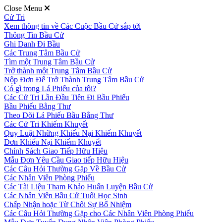
Close Menu
Cử Tri
Xem thông tin về Các Cuộc Bầu Cử sắp tới
Thông Tin Bầu Cử
Ghi Danh Đi Bầu
Các Trung Tâm Bầu Cử
Tìm một Trung Tâm Bầu Cử
Trở thành một Trung Tâm Bầu Cử
Nộp Đơn Để Trở Thành Trung Tâm Bầu Cử
Có gì trong Lá Phiếu của tôi?
Các Cử Tri Lần Đầu Tiên Đi Bầu Phiếu
Bầu Phiếu Bằng Thư
Theo Dõi Lá Phiếu Bầu Bằng Thư
Các Cử Tri Khiếm Khuyết
Quy Luật Những Khiếu Nại Khiếm Khuyết
Đơn Khiếu Nại Khiếm Khuyết
Chính Sách Giao Tiếp Hữu Hiệu
Mẫu Đơn Yêu Cầu Giao tiếp Hữu Hiệu
Các Câu Hỏi Thường Gặp Về Bầu Cử
Các Nhân Viên Phòng Phiếu
Các Tài Liệu Tham Khảo Huấn Luyện Bầu Cử
Các Nhân Viên Bầu Cử Tuổi Học Sinh
Chấp Nhận hoặc Từ Chối Sự Bổ Nhiệm
Các Câu Hỏi Thường Gặp cho Các Nhân Viên Phòng Phiếu