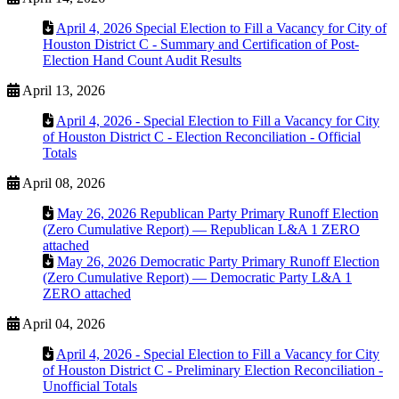
April 4, 2026 Special Election to Fill a Vacancy for City of
Houston District C - Summary and Certification of Post-
Election Hand Count Audit Results
April 13, 2026
April 4, 2026 - Special Election to Fill a Vacancy for City
of Houston District C - Election Reconciliation - Official
Totals
April 08, 2026
May 26, 2026 Republican Party Primary Runoff Election
(Zero Cumulative Report) — Republican L&A 1 ZERO
attached
May 26, 2026 Democratic Party Primary Runoff Election
(Zero Cumulative Report) — Democratic Party L&A 1
ZERO attached
April 04, 2026
April 4, 2026 - Special Election to Fill a Vacancy for City
of Houston District C - Preliminary Election Reconciliation -
Unofficial Totals