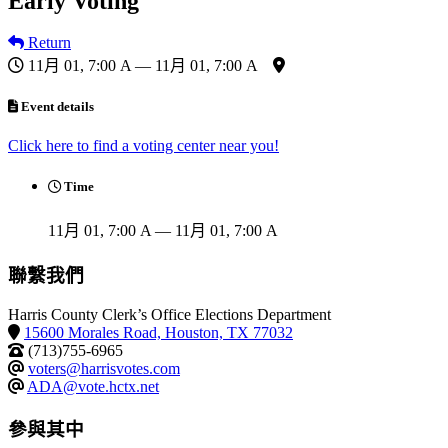
Early Voting
Return
11月 01, 7:00 A — 11月 01, 7:00 A
Event details
Click here to find a voting center near you!
Time
11月 01, 7:00 A — 11月 01, 7:00 A
聯繫我們
Harris County Clerk’s Office Elections Department
15600 Morales Road, Houston, TX 77032
(713)755-6965
voters@harrisvotes.com
ADA@vote.hctx.net
參與其中