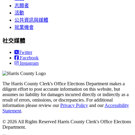
志願者
活動
公共資訊與媒體
就業機會
社交媒體
Twitter
Facebook
Instagram
The Harris County Clerk's Office Elections Department makes a
diligent effort to post accurate information on this website, but
assumes no liability for damages incurred directly or indirectly as a
result of errors, omissions, or discrepancies. For additional
information please review our
Privacy Policy
and our
Accessibility
Statement
.
© 2026 All Rights Reserved Harris County Clerk's Office Elections
Department.