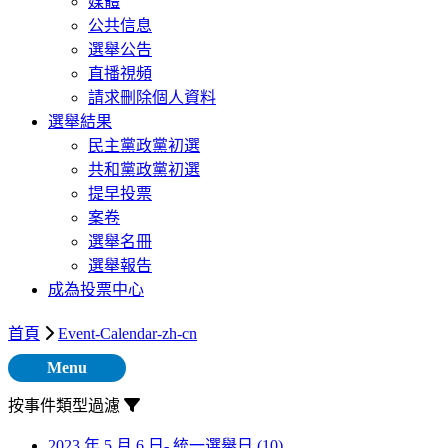
媒體
公共信息
選舉公告
直播視頻
請求刪除個人資料
選舉結果
民主黨政黨初選
共和黨政黨初選
提早投票
案卷
選舉名冊
選舉報告
成為投票中心
首頁
Event-Calendar-zh-cn
Menu
按事件類型過濾
2023 年 5 月 6 日- 統一選舉日
(10)