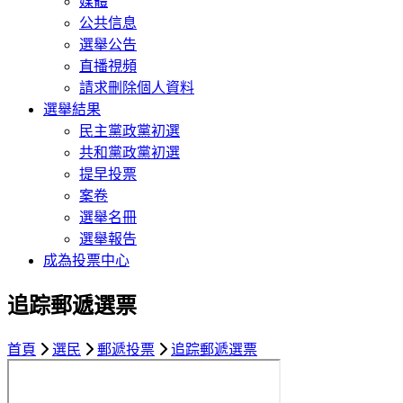
媒體
公共信息
選舉公告
直播視頻
請求刪除個人資料
選舉結果
民主黨政黨初選
共和黨政黨初選
提早投票
案卷
選舉名冊
選舉報告
成為投票中心
追踪郵遞選票
首頁
選民
郵遞投票
追踪郵遞選票