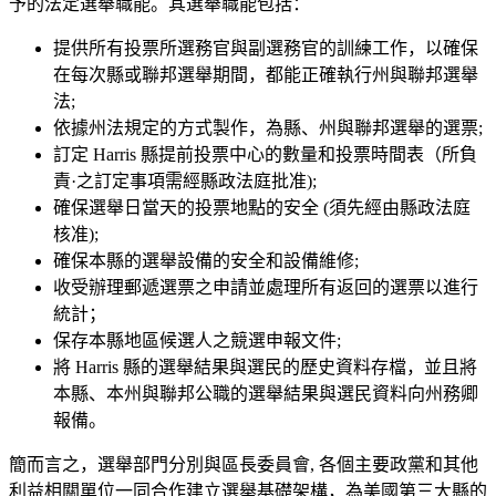
予的法定選舉職能。其選舉職能包括：
提供所有投票所選務官與副選務官的訓練工作，以確保
在每次縣或聯邦選舉期間，都能正確執行州與聯邦選舉
法;
依據州法規定的方式製作，為縣、州與聯邦選舉的選票;
訂定 Harris 縣提前投票中心的數量和投票時間表（所負
責·之訂定事項需經縣政法庭批准);
確保選舉日當天的投票地點的安全 (須先經由縣政法庭
核准);
確保本縣的選舉設備的安全和設備維修;
收受辦理郵遞選票之申請並處理所有返回的選票以進行
統計；
保存本縣地區候選人之競選申報文件;
將 Harris 縣的選舉結果與選民的歷史資料存檔，並且將
本縣、本州與聯邦公職的選舉結果與選民資料向州務卿
報備。
簡而言之，選舉部門分別與區長委員會, 各個主要政黨和其他
利益相關單位一同合作建立選舉基礎架構，為美國第三大縣的