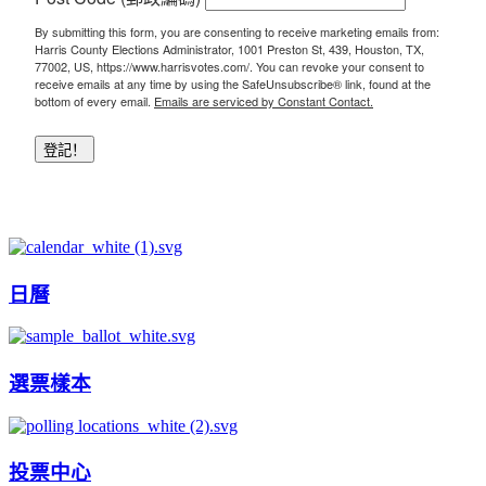
By submitting this form, you are consenting to receive marketing emails from:
Harris County Elections Administrator, 1001 Preston St, 439, Houston, TX,
77002, US, https://www.harrisvotes.com/. You can revoke your consent to
receive emails at any time by using the SafeUnsubscribe® link, found at the
bottom of every email.
Emails are serviced by Constant Contact.
登記！
日曆
選票樣本
投票中心