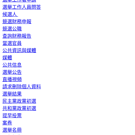
選舉工作人員問答
候選人
競選財務申報
競選公職
查詢財務報告
當選官員
公共資訊與媒體
媒體
公共信息
選舉公告
直播視頻
請求刪除個人資料
選舉結果
民主黨政黨初選
共和黨政黨初選
提早投票
案卷
選舉名冊