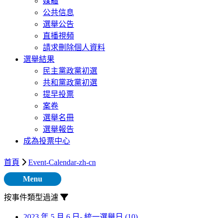
媒體
公共信息
選舉公告
直播視頻
請求刪除個人資料
選舉結果
民主黨政黨初選
共和黨政黨初選
提早投票
案卷
選舉名冊
選舉報告
成為投票中心
首頁
Event-Calendar-zh-cn
Menu
按事件類型過濾
2023 年 5 月 6 日- 統一選舉日
(10)