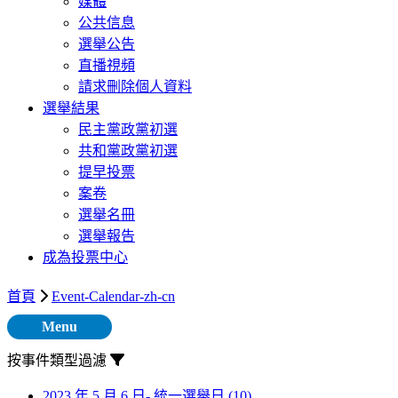
媒體
公共信息
選舉公告
直播視頻
請求刪除個人資料
選舉結果
民主黨政黨初選
共和黨政黨初選
提早投票
案卷
選舉名冊
選舉報告
成為投票中心
首頁
Event-Calendar-zh-cn
Menu
按事件類型過濾
2023 年 5 月 6 日- 統一選舉日
(10)