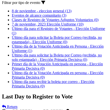
Filtrar por tipo de evento
8 de noviembre - eleccion general
(13)
Eventos de alcance comunitario
(3)
Clases de Registro de Votantes Adjuntos Voluntarios
(0)
7 de noviembre, 2023 Elección Uniforme
(10)
Último día para el Registro de Votantes - Elección Uniforme
(1)
Último día para solicitar la Boleta por Correo (recibida, no
estampada) - Elección Uniforme
(0)
Último día de la Votación Anticipada en Persona - Elección
Uniforme
(1)
Último día para solicitar la Boleta por Correo (recibida, no
solo estampada) - Elección Primaria Decisiva
(0)
Primer día de la Votación Anticipada en persona - Elección
Primaria Decisiva
(0)
Último día de la Votación Anticipada en persona - Elección
Primaria Decisiva
(0)
Último día para recibir la boleta por correo - Elección
Primaria Decisiva
(0)
Last Day to Register to Vote
Return