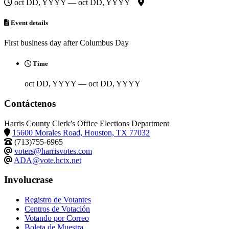
oct DD, YYYY — oct DD, YYYY
Event details
First business day after Columbus Day
Time
oct DD, YYYY — oct DD, YYYY
Contáctenos
Harris County Clerk’s Office Elections Department
15600 Morales Road, Houston, TX 77032
(713)755-6965
voters@harrisvotes.com
ADA@vote.hctx.net
Involucrase
Registro de Votantes
Centros de Votación
Votando por Correo
Boleta de Muestra