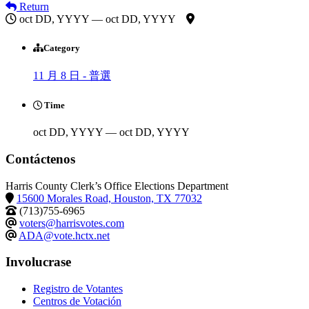
Return
oct DD, YYYY — oct DD, YYYY
Category
11 月 8 日 - 普選
Time
oct DD, YYYY — oct DD, YYYY
Contáctenos
Harris County Clerk’s Office Elections Department
15600 Morales Road, Houston, TX 77032
(713)755-6965
voters@harrisvotes.com
ADA@vote.hctx.net
Involucrase
Registro de Votantes
Centros de Votación