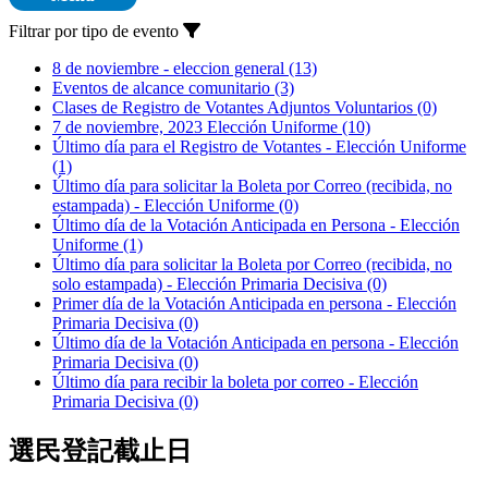
Filtrar por tipo de evento
8 de noviembre - eleccion general
(13)
Eventos de alcance comunitario
(3)
Clases de Registro de Votantes Adjuntos Voluntarios
(0)
7 de noviembre, 2023 Elección Uniforme
(10)
Último día para el Registro de Votantes - Elección Uniforme
(1)
Último día para solicitar la Boleta por Correo (recibida, no
estampada) - Elección Uniforme
(0)
Último día de la Votación Anticipada en Persona - Elección
Uniforme
(1)
Último día para solicitar la Boleta por Correo (recibida, no
solo estampada) - Elección Primaria Decisiva
(0)
Primer día de la Votación Anticipada en persona - Elección
Primaria Decisiva
(0)
Último día de la Votación Anticipada en persona - Elección
Primaria Decisiva
(0)
Último día para recibir la boleta por correo - Elección
Primaria Decisiva
(0)
選民登記截止日