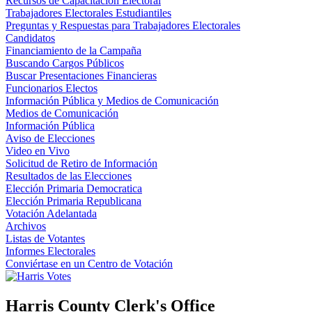
Recursos de Capacitación Electoral
Trabajadores Electorales Estudiantiles
Preguntas y Respuestas para Trabajadores Electorales
Candidatos
Financiamiento de la Campaña
Buscando Cargos Públicos
Buscar Presentaciones Financieras
Funcionarios Electos
Información Pública y Medios de Comunicación
Medios de Comunicación
Información Pública
Aviso de Elecciones
Video en Vivo
Solicitud de Retiro de Información
Resultados de las Elecciones
Elección Primaria Democratica
Elección Primaria Republicana
Votación Adelantada
Archivos
Listas de Votantes
Informes Electorales
Conviértase en un Centro de Votación
Harris County Clerk's Office