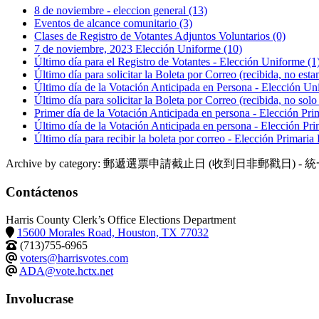
8 de noviembre - eleccion general
(13)
Eventos de alcance comunitario
(3)
Clases de Registro de Votantes Adjuntos Voluntarios
(0)
7 de noviembre, 2023 Elección Uniforme
(10)
Último día para el Registro de Votantes - Elección Uniforme
(1
Último día para solicitar la Boleta por Correo (recibida, no e
Último día de la Votación Anticipada en Persona - Elección U
Último día para solicitar la Boleta por Correo (recibida, no so
Primer día de la Votación Anticipada en persona - Elección Pr
Último día de la Votación Anticipada en persona - Elección Pr
Último día para recibir la boleta por correo - Elección Primaria
Archive by category:
郵遞選票申請截止日 (收到日非郵戳日) - 
Contáctenos
Harris County Clerk’s Office Elections Department
15600 Morales Road, Houston, TX 77032
(713)755-6965
voters@harrisvotes.com
ADA@vote.hctx.net
Involucrase