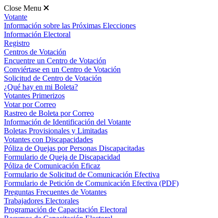
Close Menu
Votante
Información sobre las Próximas Elecciones
Información Electoral
Registro
Centros de Votación
Encuentre un Centro de Votación
Conviértase en un Centro de Votación
Solicitud de Centro de Votación
¿Qué hay en mi Boleta?
Votantes Primerizos
Votar por Correo
Rastreo de Boleta por Correo
Información de Identificación del Votante
Boletas Provisionales y Limitadas
Votantes con Discapacidades
Póliza de Quejas por Personas Discapacitadas
Formulario de Queja de Discapacidad
Póliza de Comunicación Eficaz
Formulario de Solicitud de Comunicación Efectiva
Formulario de Petición de Comunicación Efectiva (PDF)
Preguntas Frecuentes de Votantes
Trabajadores Electorales
Programación de Capacitación Electoral