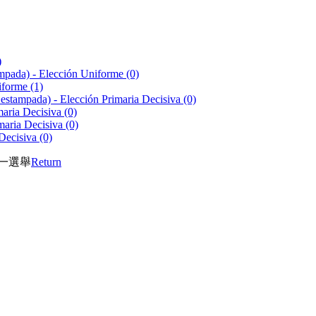
)
stampada) - Elección Uniforme
(0)
niforme
(1)
lo estampada) - Elección Primaria Decisiva
(0)
imaria Decisiva
(0)
imaria Decisiva
(0)
 Decisiva
(0)
統一選舉
Return