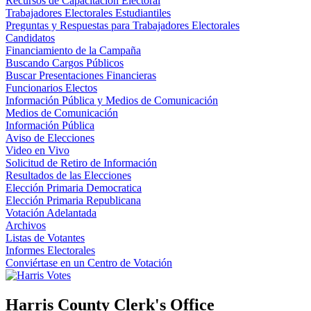
Recursos de Capacitación Electoral
Trabajadores Electorales Estudiantiles
Preguntas y Respuestas para Trabajadores Electorales
Candidatos
Financiamiento de la Campaña
Buscando Cargos Públicos
Buscar Presentaciones Financieras
Funcionarios Electos
Información Pública y Medios de Comunicación
Medios de Comunicación
Información Pública
Aviso de Elecciones
Video en Vivo
Solicitud de Retiro de Información
Resultados de las Elecciones
Elección Primaria Democratica
Elección Primaria Republicana
Votación Adelantada
Archivos
Listas de Votantes
Informes Electorales
Conviértase en un Centro de Votación
Harris County Clerk's Office