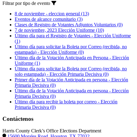
Filtrar por tipo de evento
8 de noviembre - eleccion general
(13)
Eventos de alcance comunitario
(3)
Clases de Registro de Votantes Adjuntos Voluntarios
(0)
7 de noviembre, 2023 Elección Uniforme
(10)
Último día para el Registro de Votantes - Elección Uniforme
(1)
Último día para solicitar la Boleta por Correo (recibida, no
estampada) - Elección Uniforme
(0)
Último día de la Votación Anticipada en Persona - Elección
Uniforme
(1)
Último día para solicitar la Boleta por Correo (recibida, no
solo estampada) - Elección Primaria Decisiva
(0)
Primer día de la Votación Anticipada en persona - Elección
Primaria Decisiva
(0)
Último día de la Votación Anticipada en persona - Elección
Primaria Decisiva
(0)
Último día para recibir la boleta por correo - Elección
Primaria Decisiva
(0)
Contáctenos
Harris County Clerk’s Office Elections Department
15600 Morales Road, Houston, TX 77032