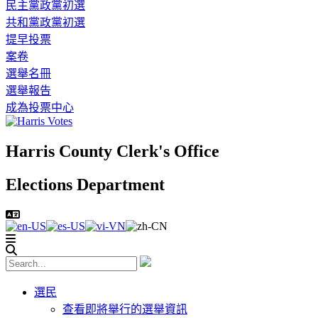
民主黨政黨初選
共和黨政黨初選
提早投票
案卷
選舉名冊
選舉報告
成為投票中心
Harris County Clerk's Office
Elections Department
選民
查看即將舉行的選舉資訊