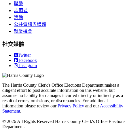
聯繫
志願者
活動
公共資訊與媒體
就業機會
社交媒體
Twitter
Facebook
Instagram
The Harris County Clerk's Office Elections Department makes a
diligent effort to post accurate information on this website, but
assumes no liability for damages incurred directly or indirectly as a
result of errors, omissions, or discrepancies. For additional
information please review our
Privacy Policy
and our
Accessibility
Statement
.
© 2026 All Rights Reserved Harris County Clerk's Office Elections
Department.