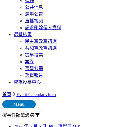
媒體
公共信息
選舉公告
直播視頻
請求刪除個人資料
選舉結果
民主黨政黨初選
共和黨政黨初選
提早投票
案卷
選舉名冊
選舉報告
成為投票中心
首頁
Event-Calendar-zh-cn
Menu
按事件類型過濾
2023 年 5 月 6 日- 統一選舉日
(10)