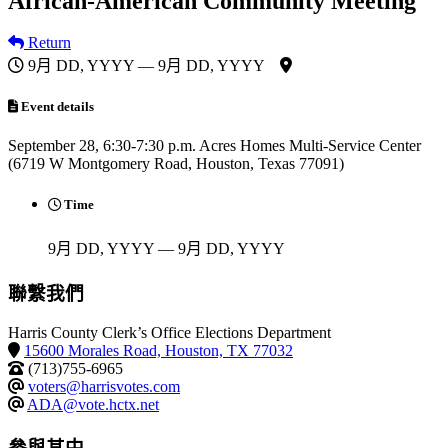
African-American Community Meeting
Return
9月 DD, YYYY — 9月 DD, YYYY
Event details
September 28, 6:30-7:30 p.m. Acres Homes Multi-Service Center
(6719 W Montgomery Road, Houston, Texas 77091)
Time
9月 DD, YYYY — 9月 DD, YYYY
聯繫我們
Harris County Clerk’s Office Elections Department
15600 Morales Road, Houston, TX 77032
(713)755-6965
voters@harrisvotes.com
ADA@vote.hctx.net
參與其中